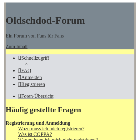
Oldschdod-Forum
Ein Forum von Fans für Fans
Zum Inhalt
Schnellzugriff
FAQ
Anmelden
Registrieren
Foren-Übersicht
Häufig gestellte Fragen
Registrierung und Anmeldung
Wozu muss ich mich registrieren?
Was ist COPPA?
Warum kann ich mich nicht registrieren?