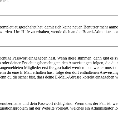
erden.
 komplett ausgeschaltet hat, damit sich keine neuen Benutzer mehr anm
 wurden. Um Hilfe zu erhalten, wende dich an die Board-Administratio
richtige Passwort eingegeben hast. Wenn diese stimmen, dann gibt es
ern oder deiner Erziehungsberechtigten den Anweisungen folgen, die du e
 angemeldeten Mitglieder erst freigeschaltet werden – entweder musst du
. Wenn du eine E-Mail erhalten hast, folge den dort enthaltenen Anweis
nn du dir sicher bist, dass deine E-Mail-Adresse korrekt eingegeben w
Benutzername und dein Passwort richtig sind. Wenn dies der Fall ist, w
igurationsproblem mit der Website vorliegt, welches ein Administrator l