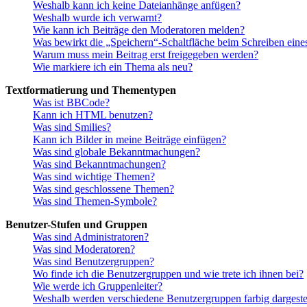
Weshalb kann ich keine Dateianhänge anfügen?
Weshalb wurde ich verwarnt?
Wie kann ich Beiträge den Moderatoren melden?
Was bewirkt die „Speichern“-Schaltfläche beim Schreiben eine
Warum muss mein Beitrag erst freigegeben werden?
Wie markiere ich ein Thema als neu?
Textformatierung und Thementypen
Was ist BBCode?
Kann ich HTML benutzen?
Was sind Smilies?
Kann ich Bilder in meine Beiträge einfügen?
Was sind globale Bekanntmachungen?
Was sind Bekanntmachungen?
Was sind wichtige Themen?
Was sind geschlossene Themen?
Was sind Themen-Symbole?
Benutzer-Stufen und Gruppen
Was sind Administratoren?
Was sind Moderatoren?
Was sind Benutzergruppen?
Wo finde ich die Benutzergruppen und wie trete ich ihnen bei?
Wie werde ich Gruppenleiter?
Weshalb werden verschiedene Benutzergruppen farbig dargestel