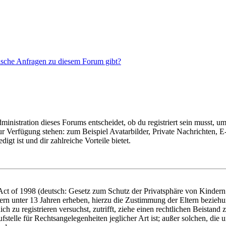
tische Anfragen zu diesem Forum gibt?
istration dieses Forums entscheidet, ob du registriert sein musst, um Be
zur Verfügung stehen: zum Beispiel Avatarbilder, Private Nachrichten, 
igt ist und dir zahlreiche Vorteile bietet.
t of 1998 (deutsch: Gesetz zum Schutz der Privatsphäre von Kindern i
ern unter 13 Jahren erheben, hierzu die Zustimmung der Eltern bezieh
dich zu registrieren versuchst, zutrifft, ziehe einen rechtlichen Beista
stelle für Rechtsangelegenheiten jeglicher Art ist; außer solchen, die