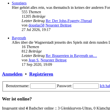
Sonstiges
Hier gehört alles rein, was thematisch in keines der anderen For
555
Themen
11205
Beiträge
Letzter Beitrag
Re: Der John-Fogerty-Thread
von
douglas58
Neuester Beitrag
27 Jul 2026, 19:17
Bayreuth
Alles über die Wagnerstadt jenseits des Spiels mit dem runden
16
Themen
812
Beiträge
Letzter Beitrag
Re: Brauereien in Bayreuth un…
von
Jean S.
Neuester Beitrag
17 Sep 2020, 19:09
Anmelden
•
Registrieren
Benutzername:
Passwort:
Ich ha
Wer ist online?
Insgesamt sind
4
Badscher online :: 3 Glenkkurven-Ultras, 0 Klatschp