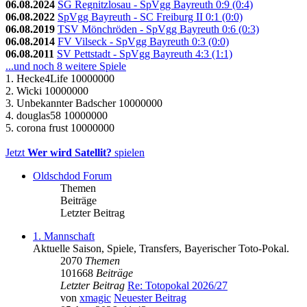
06.08.2024
SG Regnitzlosau - SpVgg Bayreuth 0:9 (0:4)
06.08.2022
SpVgg Bayreuth - SC Freiburg II 0:1 (0:0)
06.08.2019
TSV Mönchröden - SpVgg Bayreuth 0:6 (0:3)
06.08.2014
FV Vilseck - SpVgg Bayreuth 0:3 (0:0)
06.08.2011
SV Pettstadt - SpVgg Bayreuth 4:3 (1:1)
...und noch 8 weitere Spiele
1. Hecke4Life 10000000
2. Wicki 10000000
3. Unbekannter Badscher 10000000
4. douglas58 10000000
5. corona frust 10000000
Jetzt
Wer wird Satellit?
spielen
Oldschdod Forum
Themen
Beiträge
Letzter Beitrag
1. Mannschaft
Aktuelle Saison, Spiele, Transfers, Bayerischer Toto-Pokal.
2070
Themen
101668
Beiträge
Letzter Beitrag
Re: Totopokal 2026/27
von
xmagic
Neuester Beitrag