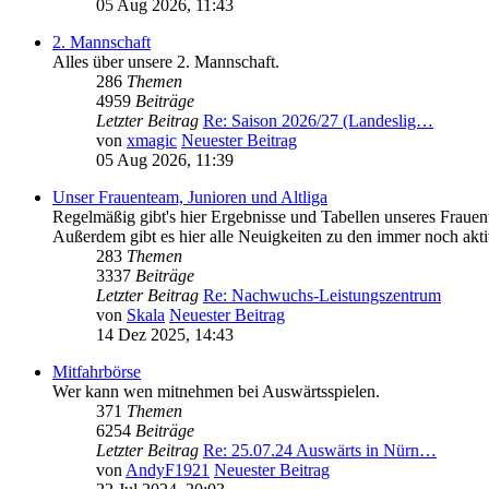
05 Aug 2026, 11:43
2. Mannschaft
Alles über unsere 2. Mannschaft.
286
Themen
4959
Beiträge
Letzter Beitrag
Re: Saison 2026/27 (Landeslig…
von
xmagic
Neuester Beitrag
05 Aug 2026, 11:39
Unser Frauenteam, Junioren und Altliga
Regelmäßig gibt's hier Ergebnisse und Tabellen unseres Fraue
Außerdem gibt es hier alle Neuigkeiten zu den immer noch akti
283
Themen
3337
Beiträge
Letzter Beitrag
Re: Nachwuchs-Leistungszentrum
von
Skala
Neuester Beitrag
14 Dez 2025, 14:43
Mitfahrbörse
Wer kann wen mitnehmen bei Auswärtsspielen.
371
Themen
6254
Beiträge
Letzter Beitrag
Re: 25.07.24 Auswärts in Nürn…
von
AndyF1921
Neuester Beitrag