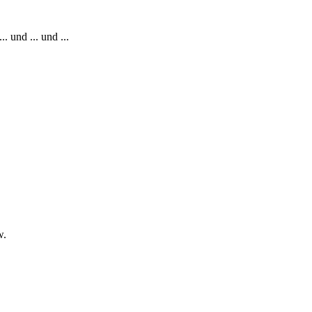
 und ... und ...
w.