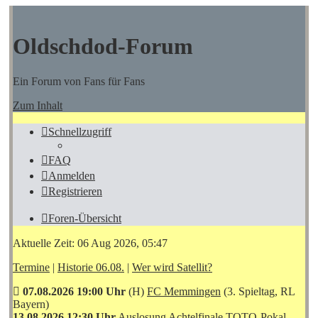
Oldschdod-Forum
Ein Forum von Fans für Fans
Zum Inhalt
Schnellzugriff
FAQ
Anmelden
Registrieren
Foren-Übersicht
Aktuelle Zeit: 06 Aug 2026, 05:47
Termine
|
Historie 06.08.
|
Wer wird Satellit?
07.08.2026 19:00 Uhr
(H)
FC Memmingen
(3. Spieltag, RL
Bayern)
13.08.2026 12:30 Uhr
Auslosung Achtelfinale TOTO-Pokal