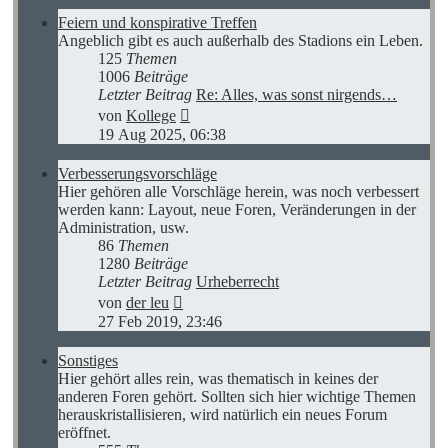
Feiern und konspirative Treffen
Angeblich gibt es auch außerhalb des Stadions ein Leben.
125
Themen
1006
Beiträge
Letzter Beitrag
Re: Alles, was sonst nirgends…
Neuester
von
Kollege
Beitrag
19 Aug 2025, 06:38
Verbesserungsvorschläge
Hier gehören alle Vorschläge herein, was noch verbessert
werden kann: Layout, neue Foren, Veränderungen in der
Administration, usw.
86
Themen
1280
Beiträge
Letzter Beitrag
Urheberrecht
Neuester
von
der leu
Beitrag
27 Feb 2019, 23:46
Sonstiges
Hier gehört alles rein, was thematisch in keines der
anderen Foren gehört. Sollten sich hier wichtige Themen
herauskristallisieren, wird natürlich ein neues Forum
eröffnet.