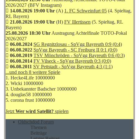
2026/2027 (BFV Instagram)
14.08.2026 19:00 Uhr
(A)
1. FC Schweinfurt 05
(4. Spieltag,
RL Bayern)
21.08.2026 19:00 Uhr
(H)
FV Illertissen
(5. Spieltag, RL
Bayern)
25.08.2026 18:30 Uhr
Austragung Achtelfinale TOTO-Pokal
2026/2027
06.08.2024
SG Regnitzlosau - SpVgg Bayreuth 0:9 (0:4)
06.08.2022
SpVgg Bayreuth - SC Freiburg II 0:1 (0:0)
06.08.2019
TSV Mönchröden - SpVgg Bayreuth 0:6 (0:3)
06.08.2014
FV Vilseck - SpVgg Bayreuth 0:3 (0:0)
06.08.2011
SV Pettstadt - SpVgg Bayreuth 4:3 (1:1)
...und noch 8 weitere Spiele
1. Hecke4Life 10000000
2. Wicki 10000000
3. Unbekannter Badscher 10000000
4. douglas58 10000000
5. corona frust 10000000
Jetzt
Wer wird Satellit?
spielen
Oldschdod Forum
Themen
Beiträge
Letzter Beitrag