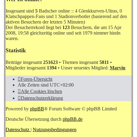
Insgesamt sind
5
Badscher online :: 4 Glenkkurven-Ultras, 0
Klatschpappen-Fans und 1 Stadionverbotler (basierend auf den
aktiven Besuchern der letzten 5 Minuten)
Der Besucherrekord liegt bei
123
Besuchern, die am 15 Apr
2008, 19:58 gleichzeitig online und seit 1979 nimmer hindn
waren.
Statistik
Beiträge insgesamt
251623
• Themen insgesamt
5811
•
Mitglieder insgesamt
1394
• Unser neuestes Mitglied:
Marvin
Foren-Übersicht
Alle Zeiten sind
UTC+02:00
Alle Cookies löschen
Datenschutzerklärung
Powered by
phpBB
® Forum Software © phpBB Limited
Deutsche Übersetzung durch
phpBB.de
Datenschutz
|
Nutzungsbedingungen