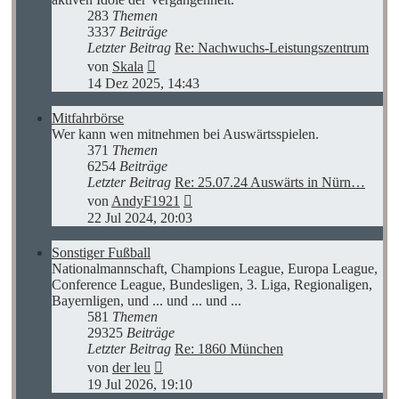
283
Themen
3337
Beiträge
Letzter Beitrag
Re: Nachwuchs-Leistungszentrum
Neuester
von
Skala
Beitrag
14 Dez 2025, 14:43
Mitfahrbörse
Wer kann wen mitnehmen bei Auswärtsspielen.
371
Themen
6254
Beiträge
Letzter Beitrag
Re: 25.07.24 Auswärts in Nürn…
Neuester
von
AndyF1921
Beitrag
22 Jul 2024, 20:03
Sonstiger Fußball
Nationalmannschaft, Champions League, Europa League,
Conference League, Bundesligen, 3. Liga, Regionaligen,
Bayernligen, und ... und ... und ...
581
Themen
29325
Beiträge
Letzter Beitrag
Re: 1860 München
Neuester
von
der leu
Beitrag
19 Jul 2026, 19:10