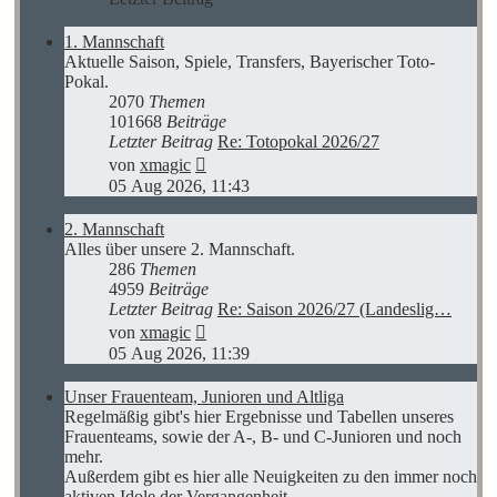
1. Mannschaft
Aktuelle Saison, Spiele, Transfers, Bayerischer Toto-
Pokal.
2070
Themen
101668
Beiträge
Letzter Beitrag
Re: Totopokal 2026/27
Neuester
von
xmagic
Beitrag
05 Aug 2026, 11:43
2. Mannschaft
Alles über unsere 2. Mannschaft.
286
Themen
4959
Beiträge
Letzter Beitrag
Re: Saison 2026/27 (Landeslig…
Neuester
von
xmagic
Beitrag
05 Aug 2026, 11:39
Unser Frauenteam, Junioren und Altliga
Regelmäßig gibt's hier Ergebnisse und Tabellen unseres
Frauenteams, sowie der A-, B- und C-Junioren und noch
mehr.
Außerdem gibt es hier alle Neuigkeiten zu den immer noch
aktiven Idole der Vergangenheit.