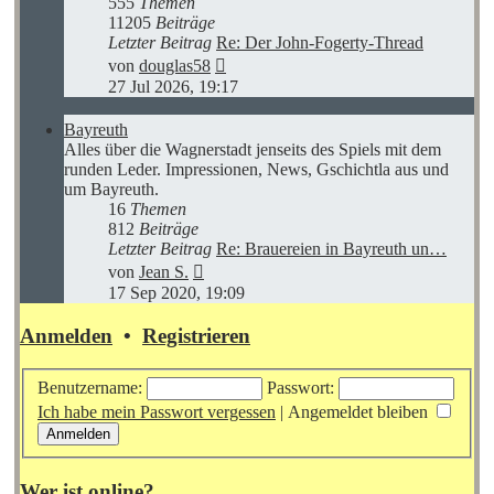
555
Themen
11205
Beiträge
Letzter Beitrag
Re: Der John-Fogerty-Thread
Neuester
von
douglas58
Beitrag
27 Jul 2026, 19:17
Bayreuth
Alles über die Wagnerstadt jenseits des Spiels mit dem
runden Leder. Impressionen, News, Gschichtla aus und
um Bayreuth.
16
Themen
812
Beiträge
Letzter Beitrag
Re: Brauereien in Bayreuth un…
Neuester
von
Jean S.
Beitrag
17 Sep 2020, 19:09
Anmelden
•
Registrieren
Benutzername:
Passwort:
Ich habe mein Passwort vergessen
|
Angemeldet bleiben
Wer ist online?