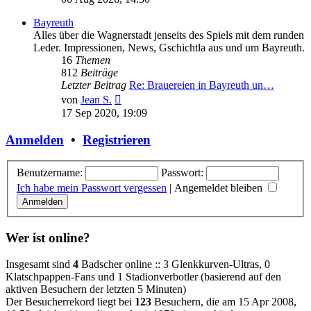
Bayreuth
Alles über die Wagnerstadt jenseits des Spiels mit dem runden
Leder. Impressionen, News, Gschichtla aus und um Bayreuth.
16
Themen
812
Beiträge
Letzter Beitrag
Re: Brauereien in Bayreuth un…
Neuester
von
Jean S.
Beitrag
17 Sep 2020, 19:09
Anmelden
•
Registrieren
Benutzername:
Passwort:
Ich habe mein Passwort vergessen
|
Angemeldet bleiben
Wer ist online?
Insgesamt sind
4
Badscher online :: 3 Glenkkurven-Ultras, 0
Klatschpappen-Fans und 1 Stadionverbotler (basierend auf den
aktiven Besuchern der letzten 5 Minuten)
Der Besucherrekord liegt bei
123
Besuchern, die am 15 Apr 2008,