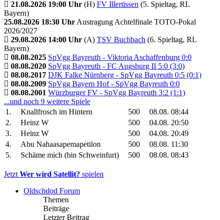
21.08.2026 19:00 Uhr
(H)
FV Illertissen
(5. Spieltag, RL
Bayern)
25.08.2026 18:30 Uhr
Austragung Achtelfinale TOTO-Pokal
2026/2027
29.08.2026 14:00 Uhr
(A)
TSV Buchbach
(6. Spieltag, RL
Bayern)
08.08.2025
SpVgg Bayreuth - Viktoria Aschaffenburg 0:0
08.08.2020
SpVgg Bayreuth - FC Augsburg II 5:0 (3:0)
08.08.2017
DJK Falke Nürnberg - SpVgg Bayreuth 0:5 (0:1)
08.08.2009
SpVgg Bayern Hof - SpVgg Bayreuth 0:0
08.08.2001
Würzburger FV - SpVgg Bayreuth 3:2 (1:1)
...und noch 9 weitere Spiele
1.
Knallfrosch im Hintern
500
08.08. 08:44
2.
Heinz W
500
04.08. 20:50
3.
Heinz W
500
04.08. 20:49
4.
Abu Nahaasapemapetilon
500
08.08. 11:30
5.
Schäme mich (bin Schweinfurt)
500
08.08. 08:43
Jetzt
Wer wird Satellit?
spielen
Oldschdod Forum
Themen
Beiträge
Letzter Beitrag