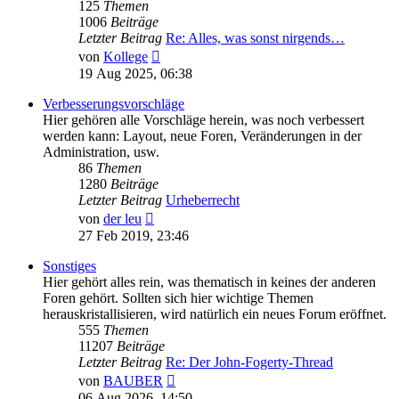
125
Themen
1006
Beiträge
Letzter Beitrag
Re: Alles, was sonst nirgends…
Neuester
von
Kollege
Beitrag
19 Aug 2025, 06:38
Verbesserungsvorschläge
Hier gehören alle Vorschläge herein, was noch verbessert
werden kann: Layout, neue Foren, Veränderungen in der
Administration, usw.
86
Themen
1280
Beiträge
Letzter Beitrag
Urheberrecht
Neuester
von
der leu
Beitrag
27 Feb 2019, 23:46
Sonstiges
Hier gehört alles rein, was thematisch in keines der anderen
Foren gehört. Sollten sich hier wichtige Themen
herauskristallisieren, wird natürlich ein neues Forum eröffnet.
555
Themen
11207
Beiträge
Letzter Beitrag
Re: Der John-Fogerty-Thread
Neuester
von
BAUBER
Beitrag
06 Aug 2026, 14:50