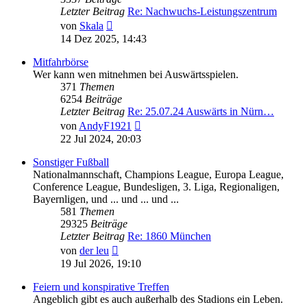
Letzter Beitrag
Re: Nachwuchs-Leistungszentrum
Neuester
von
Skala
Beitrag
14 Dez 2025, 14:43
Mitfahrbörse
Wer kann wen mitnehmen bei Auswärtsspielen.
371
Themen
6254
Beiträge
Letzter Beitrag
Re: 25.07.24 Auswärts in Nürn…
Neuester
von
AndyF1921
Beitrag
22 Jul 2024, 20:03
Sonstiger Fußball
Nationalmannschaft, Champions League, Europa League,
Conference League, Bundesligen, 3. Liga, Regionaligen,
Bayernligen, und ... und ... und ...
581
Themen
29325
Beiträge
Letzter Beitrag
Re: 1860 München
Neuester
von
der leu
Beitrag
19 Jul 2026, 19:10
Feiern und konspirative Treffen
Angeblich gibt es auch außerhalb des Stadions ein Leben.