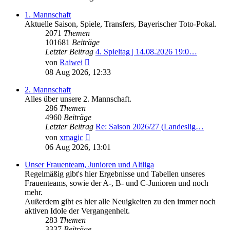
1. Mannschaft
Aktuelle Saison, Spiele, Transfers, Bayerischer Toto-Pokal.
2071
Themen
101681
Beiträge
Letzter Beitrag
4. Spieltag | 14.08.2026 19:0…
Neuester
von
Raiwei
Beitrag
08 Aug 2026, 12:33
2. Mannschaft
Alles über unsere 2. Mannschaft.
286
Themen
4960
Beiträge
Letzter Beitrag
Re: Saison 2026/27 (Landeslig…
Neuester
von
xmagic
Beitrag
06 Aug 2026, 13:01
Unser Frauenteam, Junioren und Altliga
Regelmäßig gibt's hier Ergebnisse und Tabellen unseres
Frauenteams, sowie der A-, B- und C-Junioren und noch
mehr.
Außerdem gibt es hier alle Neuigkeiten zu den immer noch
aktiven Idole der Vergangenheit.
283
Themen
3337
Beiträge