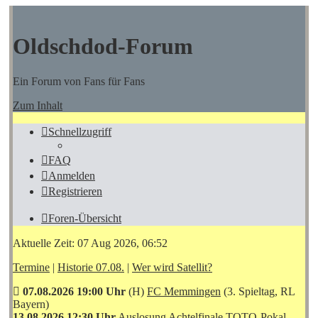
Oldschdod-Forum
Ein Forum von Fans für Fans
Zum Inhalt
Schnellzugriff
FAQ
Anmelden
Registrieren
Foren-Übersicht
Aktuelle Zeit: 07 Aug 2026, 06:52
Termine
|
Historie 07.08.
|
Wer wird Satellit?
07.08.2026 19:00 Uhr
(H)
FC Memmingen
(3. Spieltag, RL
Bayern)
13.08.2026 12:30 Uhr
Auslosung Achtelfinale TOTO-Pokal