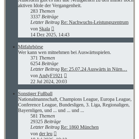
aktiven Idole der Vergangenheit.
283
Themen
3337
Beiträge
Letzter Beitrag
Re: Nachwuchs-Leistungszentrum
Neuester
von
Skala
Beitrag
14 Dez 2025, 14:43
Mitfahrbörse
Wer kann wen mitnehmen bei Auswärtsspielen.
371
Themen
6254
Beiträge
Letzter Beitrag
Re: 25.07.24 Auswärts in Nürn…
Neuester
von
AndyF1921
Beitrag
22 Jul 2024, 20:03
Sonstiger Fußball
Nationalmannschaft, Champions League, Europa League,
Conference League, Bundesligen, 3. Liga, Regionaligen,
Bayernligen, und ... und ... und ...
581
Themen
29325
Beiträge
Letzter Beitrag
Re: 1860 München
Neuester
von
der leu
Beitrag