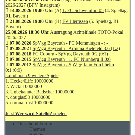
2026/2027 (BFV Instagram)
14.08.2026 19:00 Uhr
(A)
1. FC Schweinfurt 05
(4. Spieltag,
RL Bayern)
21.08.2026 19:00 Uhr
(H)
FV Illertissen
(5. Spieltag, RL
Bayern)
25.08.2026 18:30 Uhr
Austragung Achtelfinale TOTO-Pokal
2026/2027
07.08.2026
SpVgg Bayreuth - FC Memmingen - : -
07.08.2021
SpVgg Bayreuth - Arminia Bielefeld 3:6 (1:2)
07.08.2018
FC Coburg - SpVgg Bayreuth 0:2 (0:1)
07.08.2015
SpVgg Bayreuth - 1. FC Nürnberg II 0:0
07.08.2012
SpVgg Bayreuth - SpVgg Jahn Forchheim
0:1 (0:0)
...und noch 9 weitere Spiele
1. Hecke4Life 10000000
2. Wicki 10000000
3. Unbekannter Badscher 10000000
4. douglas58 10000000
5. corona frust 10000000
Jetzt
Wer wird Satellit?
spielen
Oldschdod Forum
Themen
Beiträge