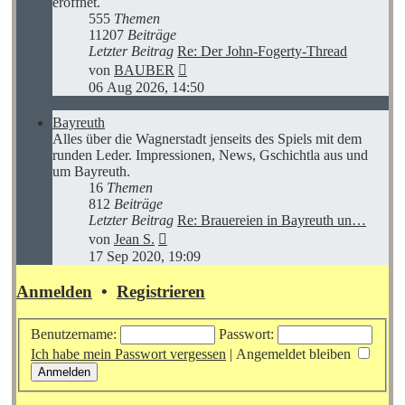
eröffnet.
555
Themen
11207
Beiträge
Letzter Beitrag
Re: Der John-Fogerty-Thread
Neuester
von
BAUBER
Beitrag
06 Aug 2026, 14:50
Bayreuth
Alles über die Wagnerstadt jenseits des Spiels mit dem
runden Leder. Impressionen, News, Gschichtla aus und
um Bayreuth.
16
Themen
812
Beiträge
Letzter Beitrag
Re: Brauereien in Bayreuth un…
Neuester
von
Jean S.
Beitrag
17 Sep 2020, 19:09
Anmelden
•
Registrieren
Benutzername:
Passwort:
Ich habe mein Passwort vergessen
|
Angemeldet bleiben