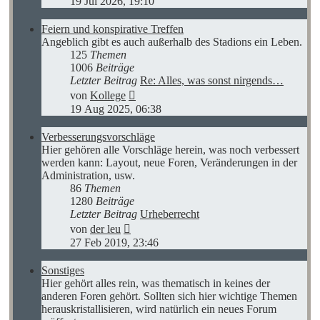
19 Jul 2026, 19:10
Feiern und konspirative Treffen
Angeblich gibt es auch außerhalb des Stadions ein Leben.
125
Themen
1006
Beiträge
Letzter Beitrag
Re: Alles, was sonst nirgends…
Neuester
von
Kollege
Beitrag
19 Aug 2025, 06:38
Verbesserungsvorschläge
Hier gehören alle Vorschläge herein, was noch verbessert
werden kann: Layout, neue Foren, Veränderungen in der
Administration, usw.
86
Themen
1280
Beiträge
Letzter Beitrag
Urheberrecht
Neuester
von
der leu
Beitrag
27 Feb 2019, 23:46
Sonstiges
Hier gehört alles rein, was thematisch in keines der
anderen Foren gehört. Sollten sich hier wichtige Themen
herauskristallisieren, wird natürlich ein neues Forum