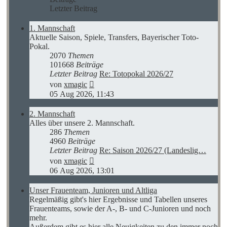
Letzter Beitrag
1. Mannschaft
Aktuelle Saison, Spiele, Transfers, Bayerischer Toto-
Pokal.
2070
Themen
101668
Beiträge
Letzter Beitrag
Re: Totopokal 2026/27
Neuester
von
xmagic
Beitrag
05 Aug 2026, 11:43
2. Mannschaft
Alles über unsere 2. Mannschaft.
286
Themen
4960
Beiträge
Letzter Beitrag
Re: Saison 2026/27 (Landeslig…
Neuester
von
xmagic
Beitrag
06 Aug 2026, 13:01
Unser Frauenteam, Junioren und Altliga
Regelmäßig gibt's hier Ergebnisse und Tabellen unseres
Frauenteams, sowie der A-, B- und C-Junioren und noch
mehr.
Außerdem gibt es hier alle Neuigkeiten zu den immer noch