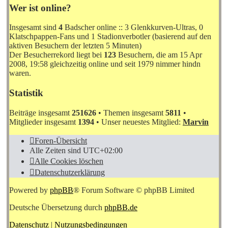
Wer ist online?
Insgesamt sind
4
Badscher online :: 3 Glenkkurven-Ultras, 0
Klatschpappen-Fans und 1 Stadionverbotler (basierend auf den
aktiven Besuchern der letzten 5 Minuten)
Der Besucherrekord liegt bei
123
Besuchern, die am 15 Apr
2008, 19:58 gleichzeitig online und seit 1979 nimmer hindn
waren.
Statistik
Beiträge insgesamt
251626
• Themen insgesamt
5811
•
Mitglieder insgesamt
1394
• Unser neuestes Mitglied:
Marvin
Foren-Übersicht
Alle Zeiten sind
UTC+02:00
Alle Cookies löschen
Datenschutzerklärung
Powered by
phpBB
® Forum Software © phpBB Limited
Deutsche Übersetzung durch
phpBB.de
Datenschutz
|
Nutzungsbedingungen