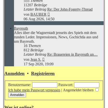
555
Themen
11207
Beiträge
Letzter Beitrag
Re: Der John-Fogerty-Thread
Neuester
von
BAUBER
Beitrag
06 Aug 2026, 14:50
Bayreuth
Alles über die Wagnerstadt jenseits des Spiels mit dem
runden Leder. Impressionen, News, Gschichtla aus und
um Bayreuth.
16
Themen
812
Beiträge
Letzter Beitrag
Re: Brauereien in Bayreuth un…
Neuester
von
Jean S.
Beitrag
17 Sep 2020, 19:09
Anmelden
•
Registrieren
Benutzername:
Passwort:
Ich habe mein Passwort vergessen
|
Angemeldet bleiben
Wer ist online?