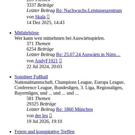
3337
Beiträge
Letzter Beitrag
Re: Nachwuchs-Leistungszentrum
Neuester
von
Skala
Beitrag
14 Dez 2025, 14:43
Mitfahrbörse
Wer kann wen mitnehmen bei Auswärtsspielen.
371
Themen
6254
Beiträge
Letzter Beitrag
Re: 25.07.24 Auswärts in Nürn…
Neuester
von
AndyF1921
Beitrag
22 Jul 2024, 20:03
Sonstiger Fußball
Nationalmannschaft, Champions League, Europa League,
Conference League, Bundesligen, 3. Liga, Regionaligen,
Bayernligen, und ... und ... und ...
581
Themen
29325
Beiträge
Letzter Beitrag
Re: 1860 München
Neuester
von
der leu
Beitrag
19 Jul 2026, 19:10
Feiern und konspirative Treffen