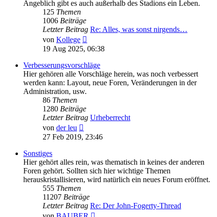
Angeblich gibt es auch außerhalb des Stadions ein Leben.
125
Themen
1006
Beiträge
Letzter Beitrag
Re: Alles, was sonst nirgends…
Neuester
von
Kollege
Beitrag
19 Aug 2025, 06:38
Verbesserungsvorschläge
Hier gehören alle Vorschläge herein, was noch verbessert
werden kann: Layout, neue Foren, Veränderungen in der
Administration, usw.
86
Themen
1280
Beiträge
Letzter Beitrag
Urheberrecht
Neuester
von
der leu
Beitrag
27 Feb 2019, 23:46
Sonstiges
Hier gehört alles rein, was thematisch in keines der anderen
Foren gehört. Sollten sich hier wichtige Themen
herauskristallisieren, wird natürlich ein neues Forum eröffnet.
555
Themen
11207
Beiträge
Letzter Beitrag
Re: Der John-Fogerty-Thread
Neuester
von
BAUBER