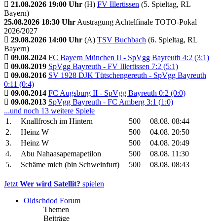
21.08.2026 19:00 Uhr
(H)
FV Illertissen
(5. Spieltag, RL
Bayern)
25.08.2026 18:30 Uhr
Austragung Achtelfinale TOTO-Pokal
2026/2027
29.08.2026 14:00 Uhr
(A)
TSV Buchbach
(6. Spieltag, RL
Bayern)
09.08.2024
FC Bayern München II - SpVgg Bayreuth 4:2 (3:1)
09.08.2019
SpVgg Bayreuth - FV Illertissen 7:2 (5:1)
09.08.2016
SV 1928 DJK Tütschengereuth - SpVgg Bayreuth
0:11 (0:4)
09.08.2014
FC Augsburg II - SpVgg Bayreuth 0:2 (0:0)
09.08.2013
SpVgg Bayreuth - FC Amberg 3:1 (1:0)
...und noch 13 weitere Spiele
1.
Knallfrosch im Hintern
500
08.08. 08:44
2.
Heinz W
500
04.08. 20:50
3.
Heinz W
500
04.08. 20:49
4.
Abu Nahaasapemapetilon
500
08.08. 11:30
5.
Schäme mich (bin Schweinfurt)
500
08.08. 08:43
Jetzt
Wer wird Satellit?
spielen
Oldschdod Forum
Themen
Beiträge