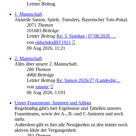
Letzter Beitrag
1. Mannschaft
Aktuelle Saison, Spiele, Transfers, Bayerischer Toto-Pokal.
2071
Themen
101683
Beiträge
Letzter Beitrag
Re: 3. Spieltag | 07.08.2026 …
Neuester
von
oldschdodBT1921
Beitrag
09 Aug 2026, 11:21
2. Mannschaft
Alles über unsere 2. Mannschaft.
286
Themen
4960
Beiträge
Letzter Beitrag
Re: Saison 2026/27 (Landeslig…
Neuester
von
xmagic
Beitrag
06 Aug 2026, 13:01
Unser Frauenteam, Junioren und Altliga
Regelmäßig gibt's hier Ergebnisse und Tabellen unseres
Frauenteams, sowie der A-, B- und C-Junioren und noch
mehr.
Außerdem gibt es hier alle Neuigkeiten zu den immer noch
aktiven Idole der Vergangenheit.
283
Themen