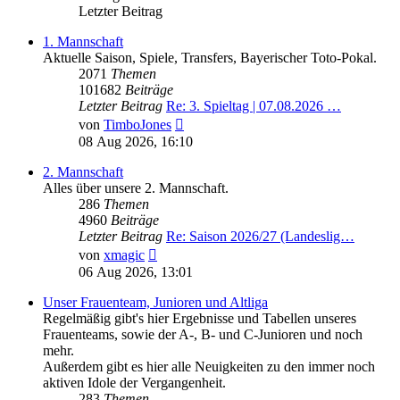
Letzter Beitrag
1. Mannschaft
Aktuelle Saison, Spiele, Transfers, Bayerischer Toto-Pokal.
2071
Themen
101682
Beiträge
Letzter Beitrag
Re: 3. Spieltag | 07.08.2026 …
Neuester
von
TimboJones
Beitrag
08 Aug 2026, 16:10
2. Mannschaft
Alles über unsere 2. Mannschaft.
286
Themen
4960
Beiträge
Letzter Beitrag
Re: Saison 2026/27 (Landeslig…
Neuester
von
xmagic
Beitrag
06 Aug 2026, 13:01
Unser Frauenteam, Junioren und Altliga
Regelmäßig gibt's hier Ergebnisse und Tabellen unseres
Frauenteams, sowie der A-, B- und C-Junioren und noch
mehr.
Außerdem gibt es hier alle Neuigkeiten zu den immer noch
aktiven Idole der Vergangenheit.
283
Themen