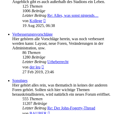
Angeblich gibt es auch außerhalb des Stadions ein Leben.
125
Themen
1006
Beiträge
Letzter Beitrag
Re: Alles, was sonst nirgends…
Neuester
von
Kollege
Beitrag
19 Aug 2025, 06:38
Verbesserungsvorschläge
Hier gehören alle Vorschläge herein, was noch verbessert
werden kann: Layout, neue Foren, Veränderungen in der
Administration, usw.
86
Themen
1280
Beiträge
Letzter Beitrag
Urheberrecht
Neuester
von
der leu
Beitrag
27 Feb 2019, 23:46
Sonstiges
Hier gehört alles rein, was thematisch in keines der anderen
Foren gehört. Sollten sich hier wichtige Themen
herauskristallisieren, wird natürlich ein neues Forum eröffnet.
555
Themen
11207
Beiträge
Letzter Beitrag
Re: Der John-Fogerty-Thread
Neuester
von
BAUBER