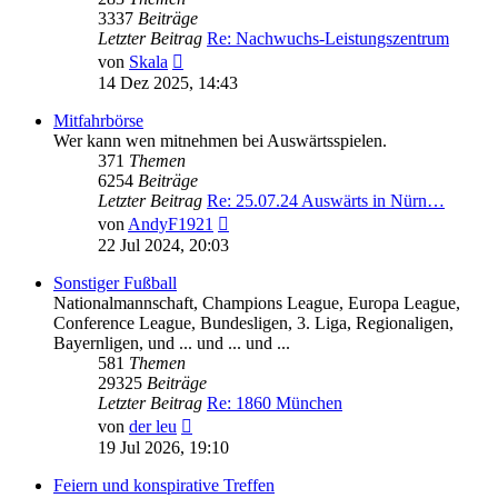
3337
Beiträge
Letzter Beitrag
Re: Nachwuchs-Leistungszentrum
Neuester
von
Skala
Beitrag
14 Dez 2025, 14:43
Mitfahrbörse
Wer kann wen mitnehmen bei Auswärtsspielen.
371
Themen
6254
Beiträge
Letzter Beitrag
Re: 25.07.24 Auswärts in Nürn…
Neuester
von
AndyF1921
Beitrag
22 Jul 2024, 20:03
Sonstiger Fußball
Nationalmannschaft, Champions League, Europa League,
Conference League, Bundesligen, 3. Liga, Regionaligen,
Bayernligen, und ... und ... und ...
581
Themen
29325
Beiträge
Letzter Beitrag
Re: 1860 München
Neuester
von
der leu
Beitrag
19 Jul 2026, 19:10
Feiern und konspirative Treffen