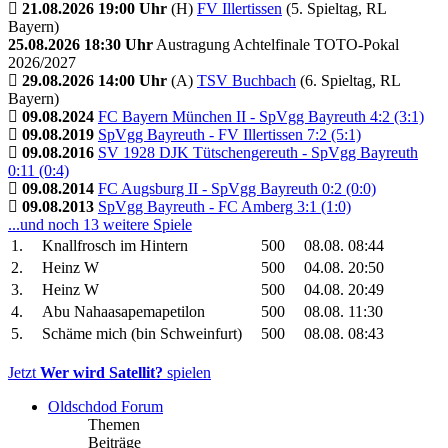
21.08.2026 19:00 Uhr
(H)
FV Illertissen
(5. Spieltag, RL
Bayern)
25.08.2026 18:30 Uhr
Austragung Achtelfinale TOTO-Pokal
2026/2027
29.08.2026 14:00 Uhr
(A)
TSV Buchbach
(6. Spieltag, RL
Bayern)
09.08.2024
FC Bayern München II - SpVgg Bayreuth 4:2 (3:1)
09.08.2019
SpVgg Bayreuth - FV Illertissen 7:2 (5:1)
09.08.2016
SV 1928 DJK Tütschengereuth - SpVgg Bayreuth
0:11 (0:4)
09.08.2014
FC Augsburg II - SpVgg Bayreuth 0:2 (0:0)
09.08.2013
SpVgg Bayreuth - FC Amberg 3:1 (1:0)
...und noch 13 weitere Spiele
1.
Knallfrosch im Hintern
500
08.08. 08:44
2.
Heinz W
500
04.08. 20:50
3.
Heinz W
500
04.08. 20:49
4.
Abu Nahaasapemapetilon
500
08.08. 11:30
5.
Schäme mich (bin Schweinfurt)
500
08.08. 08:43
Jetzt
Wer wird Satellit?
spielen
Oldschdod Forum
Themen
Beiträge