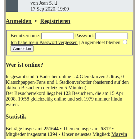
Neuester
von
Jean S.
Beitrag
17 Sep 2020, 19:09
Anmelden
•
Registrieren
Benutzername:
Passwort:
Ich habe mein Passwort vergessen
|
Angemeldet bleiben
Wer ist online?
Insgesamt sind
5
Badscher online :: 4 Glenkkurven-Ultras, 0
Klatschpappen-Fans und 1 Stadionverbotler (basierend auf den
aktiven Besuchern der letzten 5 Minuten)
Der Besucherrekord liegt bei
123
Besuchern, die am 15 Apr
2008, 19:58 gleichzeitig online und seit 1979 nimmer hindn
waren.
Statistik
Beiträge insgesamt
251644
• Themen insgesamt
5812
•
Mitglieder insgesamt
1394
• Unser neuestes Mitglied:
Marvin