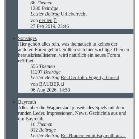
86
Themen
1280
Beiträge
Letzter Beitrag
Urheberrecht
Neuester
von
der leu
Beitrag
27 Feb 2019, 23:46
Sonstiges
Hier gehört alles rein, was thematisch in keines der
anderen Foren gehört. Sollten sich hier wichtige Themen
herauskristallisieren, wird natürlich ein neues Forum
eröffnet.
555
Themen
11207
Beiträge
Letzter Beitrag
Re: Der John-Fogerty-Thread
Neuester
von
BAUBER
Beitrag
06 Aug 2026, 14:50
Bayreuth
Alles über die Wagnerstadt jenseits des Spiels mit dem
runden Leder. Impressionen, News, Gschichtla aus und
um Bayreuth.
16
Themen
812
Beiträge
Letzter Beitrag
Re: Brauereien in Bayreuth un…