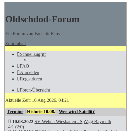
Oldschdod-Forum
Ein Forum von Fans für Fans
Zum Inhalt
Schnellzugriff
FAQ
Anmelden
Registrieren
Foren-Übersicht
Aktuelle Zeit: 10 Aug 2026, 04:21
Termine
|
Historie 10.08.
|
Wer wird Satellit?
10.08.2022
SV Wehen Wiesbaden - SpVgg Bayreuth
4:1 (2:0)