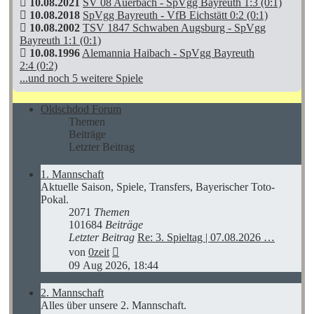
10.08.2021
SV 08 Auerbach - SpVgg Bayreuth 1:3 (0:1)
10.08.2018
SpVgg Bayreuth - VfB Eichstätt 0:2 (0:1)
10.08.2002
TSV 1847 Schwaben Augsburg - SpVgg
Bayreuth 1:1 (0:1)
10.08.1996
Alemannia Haibach - SpVgg Bayreuth
2:4 (0:2)
...und noch 5 weitere Spiele
Oldschdod Forum
Themen
Beiträge
Letzter Beitrag
1. Mannschaft
Aktuelle Saison, Spiele, Transfers, Bayerischer Toto-
Pokal.
2071
Themen
101684
Beiträge
Letzter Beitrag
Re: 3. Spieltag | 07.08.2026 …
Neuester
von
0zeit
Beitrag
09 Aug 2026, 18:44
2. Mannschaft
Alles über unsere 2. Mannschaft.