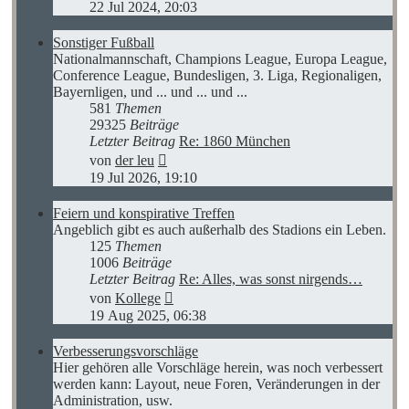
Beitrag
22 Jul 2024, 20:03
Sonstiger Fußball
Nationalmannschaft, Champions League, Europa League,
Conference League, Bundesligen, 3. Liga, Regionaligen,
Bayernligen, und ... und ... und ...
581
Themen
29325
Beiträge
Letzter Beitrag
Re: 1860 München
Neuester
von
der leu
Beitrag
19 Jul 2026, 19:10
Feiern und konspirative Treffen
Angeblich gibt es auch außerhalb des Stadions ein Leben.
125
Themen
1006
Beiträge
Letzter Beitrag
Re: Alles, was sonst nirgends…
Neuester
von
Kollege
Beitrag
19 Aug 2025, 06:38
Verbesserungsvorschläge
Hier gehören alle Vorschläge herein, was noch verbessert
werden kann: Layout, neue Foren, Veränderungen in der
Administration, usw.