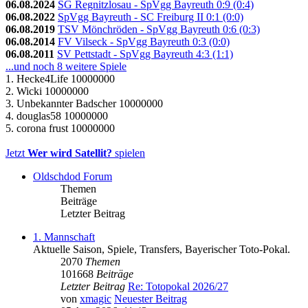
06.08.2024
SG Regnitzlosau - SpVgg Bayreuth 0:9 (0:4)
06.08.2022
SpVgg Bayreuth - SC Freiburg II 0:1 (0:0)
06.08.2019
TSV Mönchröden - SpVgg Bayreuth 0:6 (0:3)
06.08.2014
FV Vilseck - SpVgg Bayreuth 0:3 (0:0)
06.08.2011
SV Pettstadt - SpVgg Bayreuth 4:3 (1:1)
...und noch 8 weitere Spiele
1. Hecke4Life 10000000
2. Wicki 10000000
3. Unbekannter Badscher 10000000
4. douglas58 10000000
5. corona frust 10000000
Jetzt
Wer wird Satellit?
spielen
Oldschdod Forum
Themen
Beiträge
Letzter Beitrag
1. Mannschaft
Aktuelle Saison, Spiele, Transfers, Bayerischer Toto-Pokal.
2070
Themen
101668
Beiträge
Letzter Beitrag
Re: Totopokal 2026/27
von
xmagic
Neuester Beitrag