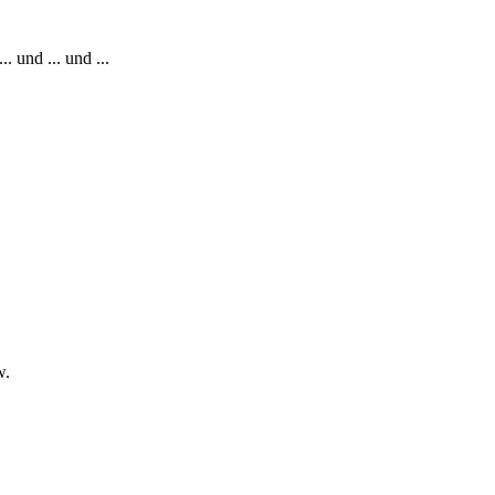
 und ... und ...
w.