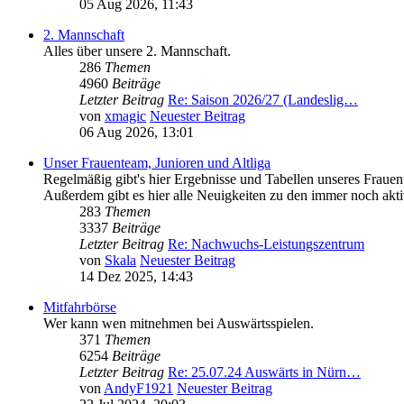
05 Aug 2026, 11:43
2. Mannschaft
Alles über unsere 2. Mannschaft.
286
Themen
4960
Beiträge
Letzter Beitrag
Re: Saison 2026/27 (Landeslig…
von
xmagic
Neuester Beitrag
06 Aug 2026, 13:01
Unser Frauenteam, Junioren und Altliga
Regelmäßig gibt's hier Ergebnisse und Tabellen unseres Fraue
Außerdem gibt es hier alle Neuigkeiten zu den immer noch akti
283
Themen
3337
Beiträge
Letzter Beitrag
Re: Nachwuchs-Leistungszentrum
von
Skala
Neuester Beitrag
14 Dez 2025, 14:43
Mitfahrbörse
Wer kann wen mitnehmen bei Auswärtsspielen.
371
Themen
6254
Beiträge
Letzter Beitrag
Re: 25.07.24 Auswärts in Nürn…
von
AndyF1921
Neuester Beitrag