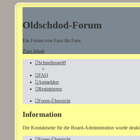
Oldschdod-Forum
Ein Forum von Fans für Fans
Zum Inhalt
Schnellzugriff
FAQ
Anmelden
Registrieren
Foren-Übersicht
Information
Die Kontaktseite für die Board-Administration wurde deakti
Foren-Übersicht