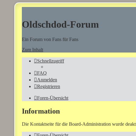
Oldschdod-Forum
Ein Forum von Fans für Fans
Zum Inhalt
Schnellzugriff
FAQ
Anmelden
Registrieren
Foren-Übersicht
Information
Die Kontaktseite für die Board-Administration wurde deakti
Foren-Übersicht