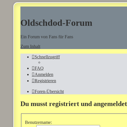
Oldschdod-Forum
Ein Forum von Fans für Fans
Zum Inhalt
Schnellzugriff
FAQ
Anmelden
Registrieren
Foren-Übersicht
Du musst registriert und angemeldet
Benutzername: