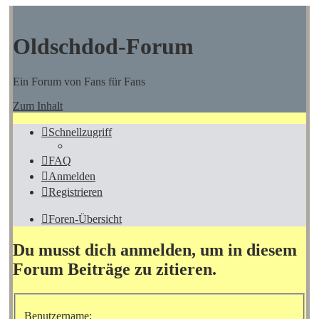
Oldschdod-Forum
Ein Forum von Fans für Fans
Zum Inhalt
Schnellzugriff
FAQ
Anmelden
Registrieren
Foren-Übersicht
Du musst dich anmelden, um in diesem
Forum Beiträge zu zitieren.
Benutzername: