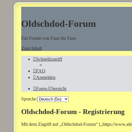
Oldschdod-Forum
Ein Forum von Fans für Fans
Zum Inhalt
Schnellzugriff
FAQ
Anmelden
Foren-Übersicht
Sprache:
Oldschdod-Forum - Registrierung
Mit dem Zugriff auf „Oldschdod-Forum“ („https://www.altst