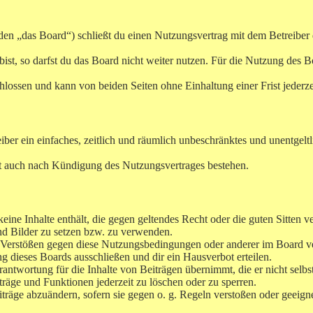
n „das Board“) schließt du einen Nutzungsvertrag mit dem Betreiber d
t, so darfst du das Board nicht weiter nutzen. Für die Nutzung des Boar
lossen und kann von beiden Seiten ohne Einhaltung einer Frist jederz
reiber ein einfaches, zeitlich und räumlich unbeschränktes und unentge
t auch nach Kündigung des Nutzungsvertrages bestehen.
 keine Inhalte enthält, die gegen geltendes Recht oder die guten Sitten 
und Bilder zu setzen bzw. zu verwenden.
i Verstößen gegen diese Nutzungsbedingungen oder anderer im Board ve
 dieses Boards ausschließen und dir ein Hausverbot erteilen.
ntwortung für die Inhalte von Beiträgen übernimmt, die er nicht selbst
träge und Funktionen jederzeit zu löschen oder zu sperren.
iträge abzuändern, sofern sie gegen o. g. Regeln verstoßen oder geeig