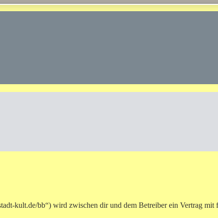
adt-kult.de/bb“) wird zwischen dir und dem Betreiber ein Vertrag mit