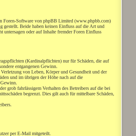
lten Foren-Software von phpBB Limited (www.phpbb.com)
estellt. Beide haben keinen Einfluss auf die Art und
 untersagen oder auf Inhalte fremder Foren Einfluss
gspflichten (Kardinalpflichten) nur für Schäden, die auf
sbesondere entgangenen Gewinn.
er Verletzung von Leben, Körper und Gesundheit und der
chäden und im übrigen der Höhe nach auf die
n Gewinn.
r grob fahrlässigem Verhalten des Betreibers auf die bei
tsschäden begrenzt. Dies gilt auch für mittelbare Schäden,
ibers.
zer per E-Mail mitgeteilt.