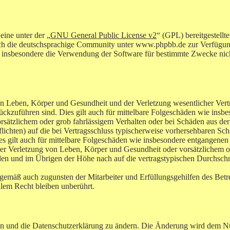
ine unter der „
GNU General Public License v2
“ (GPL) bereitgestel
ch die deutschsprachige Community unter www.phpbb.de zur Verfügung g
 insbesondere die Verwendung der Software für bestimmte Zwecke nicht
n Leben, Körper und Gesundheit und der Verletzung wesentlicher Vertra
urückzuführen sind. Dies gilt auch für mittelbare Folgeschäden wie in
orsätzlichem oder grob fahrlässigem Verhalten oder bei Schäden aus d
flichten) auf die bei Vertragsschluss typischerweise vorhersehbaren S
es gilt auch für mittelbare Folgeschäden wie insbesondere entgangene
r Verletzung von Leben, Körper und Gesundheit oder vorsätzlichem ode
en und im Übrigen der Höhe nach auf die vertragstypischen Durchschnit
ngemäß auch zugunsten der Mitarbeiter und Erfüllungsgehilfen des Betre
lem Recht bleiben unberührt.
en und die Datenschutzerklärung zu ändern. Die Änderung wird dem Nut