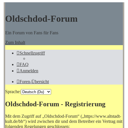
Oldschdod-Forum
Ein Forum von Fans für Fans
Zum Inhalt
Schnellzugriff
FAQ
Anmelden
Foren-Übersicht
Sprache:
Oldschdod-Forum - Registrierung
Mit dem Zugriff auf „Oldschdod-Forum“ („https://www.altstadt-
kult.de/bb“) wird zwischen dir und dem Betreiber ein Vertrag mit
folgenden Regelungen geschlossen: