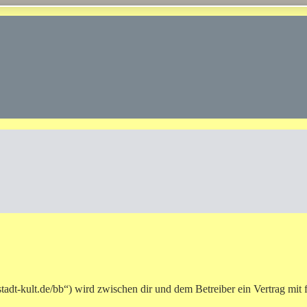
adt-kult.de/bb“) wird zwischen dir und dem Betreiber ein Vertrag mit