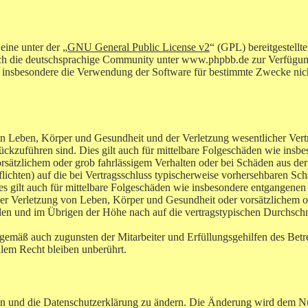
ine unter der „
GNU General Public License v2
“ (GPL) bereitgestel
ch die deutschsprachige Community unter www.phpbb.de zur Verfügung g
 insbesondere die Verwendung der Software für bestimmte Zwecke nicht
n Leben, Körper und Gesundheit und der Verletzung wesentlicher Vertra
urückzuführen sind. Dies gilt auch für mittelbare Folgeschäden wie in
orsätzlichem oder grob fahrlässigem Verhalten oder bei Schäden aus d
flichten) auf die bei Vertragsschluss typischerweise vorhersehbaren S
es gilt auch für mittelbare Folgeschäden wie insbesondere entgangene
r Verletzung von Leben, Körper und Gesundheit oder vorsätzlichem ode
en und im Übrigen der Höhe nach auf die vertragstypischen Durchschnit
ngemäß auch zugunsten der Mitarbeiter und Erfüllungsgehilfen des Betre
lem Recht bleiben unberührt.
en und die Datenschutzerklärung zu ändern. Die Änderung wird dem Nut