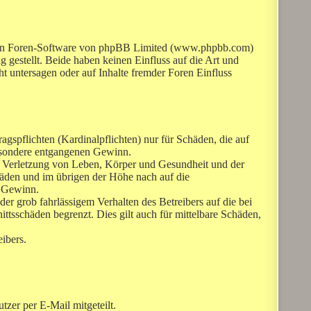
lten Foren-Software von phpBB Limited (www.phpbb.com)
estellt. Beide haben keinen Einfluss auf die Art und
 untersagen oder auf Inhalte fremder Foren Einfluss
gspflichten (Kardinalpflichten) nur für Schäden, die auf
sbesondere entgangenen Gewinn.
er Verletzung von Leben, Körper und Gesundheit und der
chäden und im übrigen der Höhe nach auf die
n Gewinn.
r grob fahrlässigem Verhalten des Betreibers auf die bei
tsschäden begrenzt. Dies gilt auch für mittelbare Schäden,
ibers.
zer per E-Mail mitgeteilt.