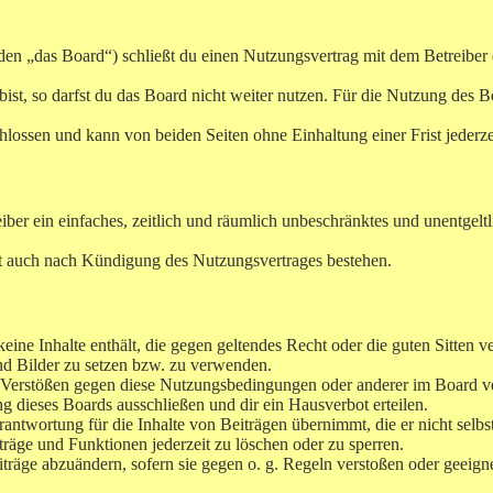
n „das Board“) schließt du einen Nutzungsvertrag mit dem Betreiber d
t, so darfst du das Board nicht weiter nutzen. Für die Nutzung des Boar
lossen und kann von beiden Seiten ohne Einhaltung einer Frist jederz
reiber ein einfaches, zeitlich und räumlich unbeschränktes und unentge
t auch nach Kündigung des Nutzungsvertrages bestehen.
 keine Inhalte enthält, die gegen geltendes Recht oder die guten Sitten 
und Bilder zu setzen bzw. zu verwenden.
i Verstößen gegen diese Nutzungsbedingungen oder anderer im Board ve
 dieses Boards ausschließen und dir ein Hausverbot erteilen.
ntwortung für die Inhalte von Beiträgen übernimmt, die er nicht selbst
träge und Funktionen jederzeit zu löschen oder zu sperren.
iträge abzuändern, sofern sie gegen o. g. Regeln verstoßen oder geeig