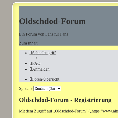
Oldschdod-Forum
Ein Forum von Fans für Fans
Zum Inhalt
Schnellzugriff
FAQ
Anmelden
Foren-Übersicht
Sprache:
Oldschdod-Forum - Registrierung
Mit dem Zugriff auf „Oldschdod-Forum“ („https://www.altst