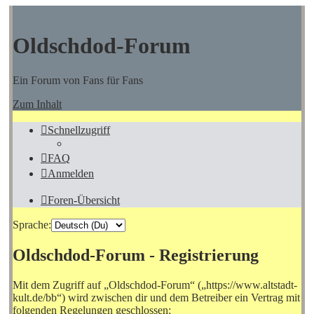
Oldschdod-Forum
Ein Forum von Fans für Fans
Zum Inhalt
Schnellzugriff
FAQ
Anmelden
Foren-Übersicht
Sprache:
Oldschdod-Forum - Registrierung
Mit dem Zugriff auf „Oldschdod-Forum“ („https://www.altstadt-
kult.de/bb“) wird zwischen dir und dem Betreiber ein Vertrag mit
folgenden Regelungen geschlossen: