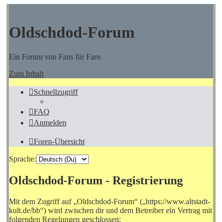
Oldschdod-Forum
Ein Forum von Fans für Fans
Zum Inhalt
Schnellzugriff
FAQ
Anmelden
Foren-Übersicht
Sprache:
Oldschdod-Forum - Registrierung
Mit dem Zugriff auf „Oldschdod-Forum“ („https://www.altstadt-
kult.de/bb“) wird zwischen dir und dem Betreiber ein Vertrag mit
folgenden Regelungen geschlossen: