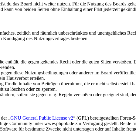
fst du das Board nicht weiter nutzen. Für die Nutzung des Boards gelten
 kann von beiden Seiten ohne Einhaltung einer Frist jederzeit gekünd
 einfaches, zeitlich und räumlich unbeschränktes und unentgeltliches R
ch Kündigung des Nutzungsvertrages bestehen.
alte enthält, die gegen geltendes Recht oder die guten Sitten verstoßen. 
rwenden.
n gegen diese Nutzungsbedingungen oder anderer im Board veröffentli
in Hausverbot erteilen.
für die Inhalte von Beiträgen übernimmt, die er nicht selbst erstellt 
it zu löschen oder zu sperren.
uändern, sofern sie gegen o. g. Regeln verstoßen oder geeignet sind, 
 der „
GNU General Public License v2
“ (GPL) bereitgestellten Foren
hige Community unter www.phpbb.de zur Verfügung gestellt. Beide hab
oftware für bestimmte Zwecke nicht untersagen oder auf Inhalte frem