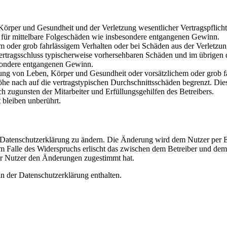
rper und Gesundheit und der Verletzung wesentlicher Vertragspflichten
ch für mittelbare Folgeschäden wie insbesondere entgangenen Gewinn.
em oder grob fahrlässigem Verhalten oder bei Schäden aus der Verletz
i Vertragsschluss typischerweise vorhersehbaren Schäden und im übrigen
besondere entgangenen Gewinn.
ng von Leben, Körper und Gesundheit oder vorsätzlichem oder grob fah
e nach auf die vertragstypischen Durchschnittsschäden begrenzt. Dies
h zugunsten der Mitarbeiter und Erfüllungsgehilfen des Betreibers.
bleiben unberührt.
e Datenschutzerklärung zu ändern. Die Änderung wird dem Nutzer per E-
m Falle des Widerspruchs erlischt das zwischen dem Betreiber und dem 
er Nutzer den Änderungen zugestimmt hat.
n der Datenschutzerklärung enthalten.