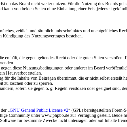
fst du das Board nicht weiter nutzen. Für die Nutzung des Boards gelten
 kann von beiden Seiten ohne Einhaltung einer Frist jederzeit gekünd
 einfaches, zeitlich und räumlich unbeschränktes und unentgeltliches R
ch Kündigung des Nutzungsvertrages bestehen.
alte enthält, die gegen geltendes Recht oder die guten Sitten verstoßen. 
rwenden.
n gegen diese Nutzungsbedingungen oder anderer im Board veröffentli
in Hausverbot erteilen.
für die Inhalte von Beiträgen übernimmt, die er nicht selbst erstellt 
it zu löschen oder zu sperren.
uändern, sofern sie gegen o. g. Regeln verstoßen oder geeignet sind, 
 der „
GNU General Public License v2
“ (GPL) bereitgestellten Foren
hige Community unter www.phpbb.de zur Verfügung gestellt. Beide hab
oftware für bestimmte Zwecke nicht untersagen oder auf Inhalte frem