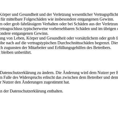
rper und Gesundheit und der Verletzung wesentlicher Vertragspflichten
ch für mittelbare Folgeschäden wie insbesondere entgangenen Gewinn.
em oder grob fahrlässigem Verhalten oder bei Schäden aus der Verletz
i Vertragsschluss typischerweise vorhersehbaren Schäden und im übrigen
besondere entgangenen Gewinn.
ng von Leben, Körper und Gesundheit oder vorsätzlichem oder grob fah
e nach auf die vertragstypischen Durchschnittsschäden begrenzt. Dies
h zugunsten der Mitarbeiter und Erfüllungsgehilfen des Betreibers.
bleiben unberührt.
e Datenschutzerklärung zu ändern. Die Änderung wird dem Nutzer per E-
m Falle des Widerspruchs erlischt das zwischen dem Betreiber und dem 
er Nutzer den Änderungen zugestimmt hat.
n der Datenschutzerklärung enthalten.