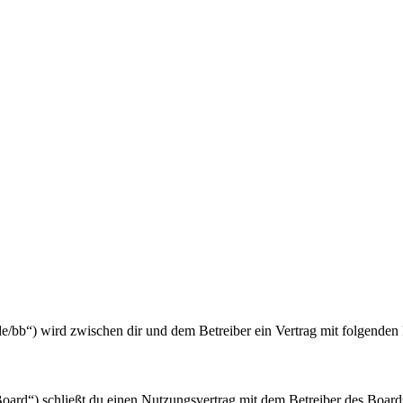
de/bb“) wird zwischen dir und dem Betreiber ein Vertrag mit folgende
rd“) schließt du einen Nutzungsvertrag mit dem Betreiber des Boards 