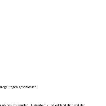
n Regelungen geschlossen:
ab (im Folgenden „Betreiber“) und erklärst dich mit den