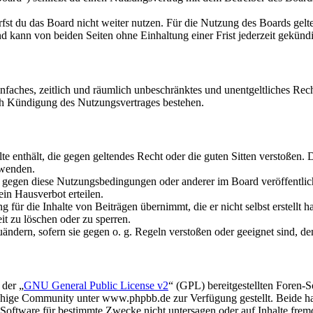
fst du das Board nicht weiter nutzen. Für die Nutzung des Boards gelten
 kann von beiden Seiten ohne Einhaltung einer Frist jederzeit gekünd
 einfaches, zeitlich und räumlich unbeschränktes und unentgeltliches R
ch Kündigung des Nutzungsvertrages bestehen.
alte enthält, die gegen geltendes Recht oder die guten Sitten verstoßen. 
rwenden.
n gegen diese Nutzungsbedingungen oder anderer im Board veröffentli
in Hausverbot erteilen.
für die Inhalte von Beiträgen übernimmt, die er nicht selbst erstellt 
it zu löschen oder zu sperren.
uändern, sofern sie gegen o. g. Regeln verstoßen oder geeignet sind, 
 der „
GNU General Public License v2
“ (GPL) bereitgestellten Foren
hige Community unter www.phpbb.de zur Verfügung gestellt. Beide hab
oftware für bestimmte Zwecke nicht untersagen oder auf Inhalte frem