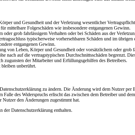
rper und Gesundheit und der Verletzung wesentlicher Vertragspflichten
ch für mittelbare Folgeschäden wie insbesondere entgangenen Gewinn.
em oder grob fahrlässigem Verhalten oder bei Schäden aus der Verletz
i Vertragsschluss typischerweise vorhersehbaren Schäden und im übrigen
besondere entgangenen Gewinn.
ng von Leben, Körper und Gesundheit oder vorsätzlichem oder grob fah
e nach auf die vertragstypischen Durchschnittsschäden begrenzt. Dies
h zugunsten der Mitarbeiter und Erfüllungsgehilfen des Betreibers.
bleiben unberührt.
e Datenschutzerklärung zu ändern. Die Änderung wird dem Nutzer per E-
m Falle des Widerspruchs erlischt das zwischen dem Betreiber und dem 
er Nutzer den Änderungen zugestimmt hat.
n der Datenschutzerklärung enthalten.