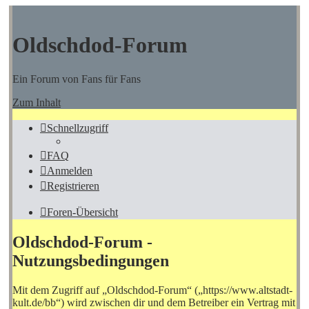
Oldschdod-Forum
Ein Forum von Fans für Fans
Zum Inhalt
Schnellzugriff
FAQ
Anmelden
Registrieren
Foren-Übersicht
Oldschdod-Forum -
Nutzungsbedingungen
Mit dem Zugriff auf „Oldschdod-Forum“ („https://www.altstadt-
kult.de/bb“) wird zwischen dir und dem Betreiber ein Vertrag mit