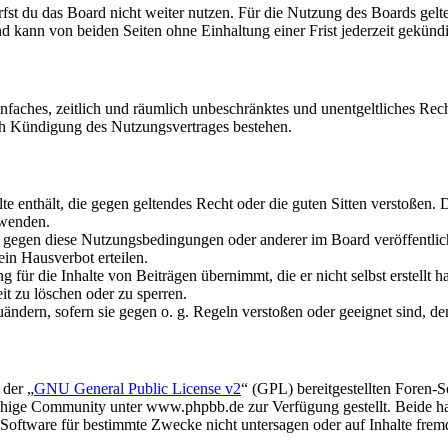
fst du das Board nicht weiter nutzen. Für die Nutzung des Boards gelten
 kann von beiden Seiten ohne Einhaltung einer Frist jederzeit gekünd
 einfaches, zeitlich und räumlich unbeschränktes und unentgeltliches R
ch Kündigung des Nutzungsvertrages bestehen.
alte enthält, die gegen geltendes Recht oder die guten Sitten verstoßen. 
rwenden.
n gegen diese Nutzungsbedingungen oder anderer im Board veröffentli
in Hausverbot erteilen.
für die Inhalte von Beiträgen übernimmt, die er nicht selbst erstellt 
it zu löschen oder zu sperren.
uändern, sofern sie gegen o. g. Regeln verstoßen oder geeignet sind, 
 der „
GNU General Public License v2
“ (GPL) bereitgestellten Foren
hige Community unter www.phpbb.de zur Verfügung gestellt. Beide hab
oftware für bestimmte Zwecke nicht untersagen oder auf Inhalte frem