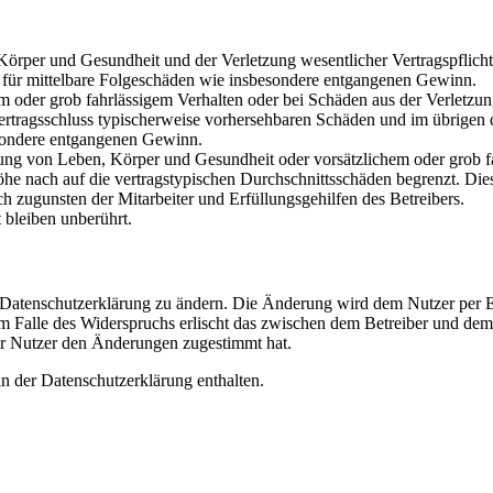
rper und Gesundheit und der Verletzung wesentlicher Vertragspflichten
ch für mittelbare Folgeschäden wie insbesondere entgangenen Gewinn.
em oder grob fahrlässigem Verhalten oder bei Schäden aus der Verletz
i Vertragsschluss typischerweise vorhersehbaren Schäden und im übrigen
besondere entgangenen Gewinn.
ng von Leben, Körper und Gesundheit oder vorsätzlichem oder grob fah
e nach auf die vertragstypischen Durchschnittsschäden begrenzt. Dies
h zugunsten der Mitarbeiter und Erfüllungsgehilfen des Betreibers.
bleiben unberührt.
e Datenschutzerklärung zu ändern. Die Änderung wird dem Nutzer per E-
m Falle des Widerspruchs erlischt das zwischen dem Betreiber und dem 
er Nutzer den Änderungen zugestimmt hat.
n der Datenschutzerklärung enthalten.