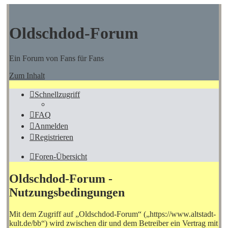
Oldschdod-Forum
Ein Forum von Fans für Fans
Zum Inhalt
Schnellzugriff
FAQ
Anmelden
Registrieren
Foren-Übersicht
Oldschdod-Forum -
Nutzungsbedingungen
Mit dem Zugriff auf „Oldschdod-Forum“ („https://www.altstadt-
kult.de/bb“) wird zwischen dir und dem Betreiber ein Vertrag mit