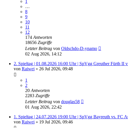
1
…
8
9
10
11
12
174
Antworten
18656
Zugriffe
Letzter Beitrag
von
Oldschdo-D-ynamo
02 Aug 2026, 14:12
2. Spieltag | 01.08.2026 16:00 Uhr | SpVgg Greuther Fürth II
von
Raiwei
»
26 Jul 2026, 09:48
1
2
20
Antworten
2283
Zugriffe
Letzter Beitrag
von
douglas58
01 Aug 2026, 22:42
1. Spieltag | 24.07.2026 19:00 Uhr | SpVgg Bayreuth vs. FC A
von
Raiwei
»
19 Jul 2026, 09:46