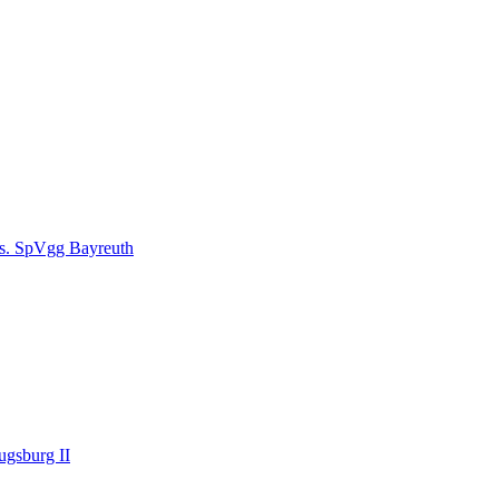
 vs. SpVgg Bayreuth
ugsburg II