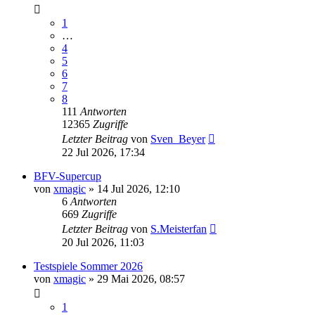
1
…
4
5
6
7
8
111
Antworten
12365
Zugriffe
Letzter Beitrag
von
Sven_Beyer
22 Jul 2026, 17:34
BFV-Supercup
von
xmagic
»
14 Jul 2026, 12:10
6
Antworten
669
Zugriffe
Letzter Beitrag
von
S.Meisterfan
20 Jul 2026, 11:03
Testspiele Sommer 2026
von
xmagic
»
29 Mai 2026, 08:57
1