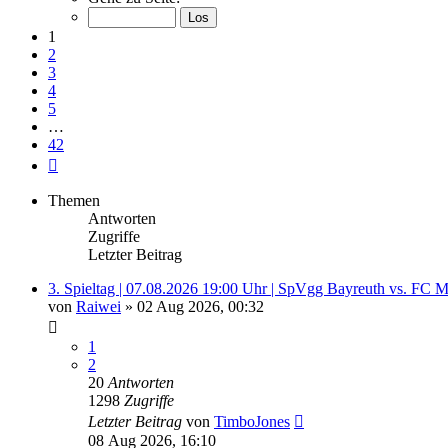
von
42
1
2
3
4
5
…
42
Nächste
Themen
Antworten
Zugriffe
Letzter Beitrag
3. Spieltag | 07.08.2026 19:00 Uhr | SpVgg Bayreuth vs. FC
von
Raiwei
»
02 Aug 2026, 00:32
1
2
20
Antworten
1298
Zugriffe
Letzter Beitrag
von
TimboJones
08 Aug 2026, 16:10