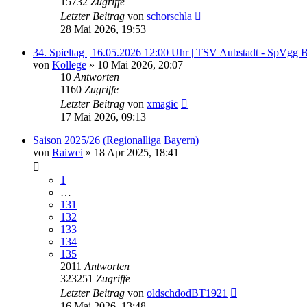
15732
Zugriffe
Letzter Beitrag
von
schorschla
28 Mai 2026, 19:53
34. Spieltag | 16.05.2026 12:00 Uhr | TSV Aubstadt - SpVgg 
von
Kollege
»
10 Mai 2026, 20:07
10
Antworten
1160
Zugriffe
Letzter Beitrag
von
xmagic
17 Mai 2026, 09:13
Saison 2025/26 (Regionalliga Bayern)
von
Raiwei
»
18 Apr 2025, 18:41
1
…
131
132
133
134
135
2011
Antworten
323251
Zugriffe
Letzter Beitrag
von
oldschdodBT1921
16 Mai 2026, 13:48