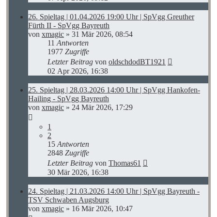
26. Spieltag | 01.04.2026 19:00 Uhr | SpVgg Greuther
Fürth II - SpVgg Bayreuth
von
xmagic
»
31 Mär 2026, 08:54
11
Antworten
1977
Zugriffe
Letzter Beitrag
von
oldschdodBT1921
02 Apr 2026, 16:38
25. Spieltag | 28.03.2026 14:00 Uhr | SpVgg Hankofen-
Hailing - SpVgg Bayreuth
von
xmagic
»
24 Mär 2026, 17:29
1
2
15
Antworten
2848
Zugriffe
Letzter Beitrag
von
Thomas61
30 Mär 2026, 16:38
24. Spieltag | 21.03.2026 14:00 Uhr | SpVgg Bayreuth -
TSV Schwaben Augsburg
von
xmagic
»
16 Mär 2026, 10:47