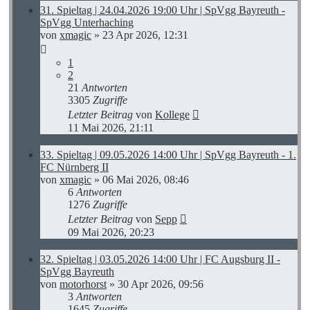
31. Spieltag | 24.04.2026 19:00 Uhr | SpVgg Bayreuth -
SpVgg Unterhaching
von
xmagic
»
23 Apr 2026, 12:31
1
2
21
Antworten
3305
Zugriffe
Letzter Beitrag
von
Kollege
11 Mai 2026, 21:11
33. Spieltag | 09.05.2026 14:00 Uhr | SpVgg Bayreuth - 1.
FC Nürnberg II
von
xmagic
»
06 Mai 2026, 08:46
6
Antworten
1276
Zugriffe
Letzter Beitrag
von
Sepp
09 Mai 2026, 20:23
32. Spieltag | 03.05.2026 14:00 Uhr | FC Augsburg II -
SpVgg Bayreuth
von
motorhorst
»
30 Apr 2026, 09:56
3
Antworten
1645
Zugriffe