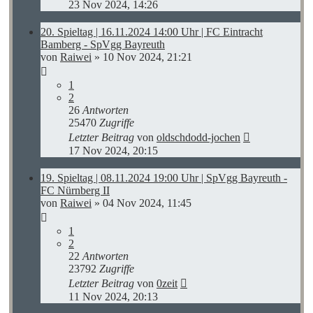
23 Nov 2024, 14:26
20. Spieltag | 16.11.2024 14:00 Uhr | FC Eintracht
Bamberg - SpVgg Bayreuth
von
Raiwei
»
10 Nov 2024, 21:21
1
2
26
Antworten
25470
Zugriffe
Letzter Beitrag
von
oldschdodd-jochen
17 Nov 2024, 20:15
19. Spieltag | 08.11.2024 19:00 Uhr | SpVgg Bayreuth -
FC Nürnberg II
von
Raiwei
»
04 Nov 2024, 11:45
1
2
22
Antworten
23792
Zugriffe
Letzter Beitrag
von
0zeit
11 Nov 2024, 20:13