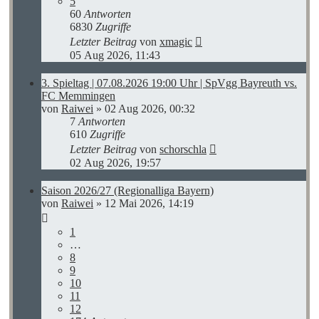
5
60
Antworten
6830
Zugriffe
Letzter Beitrag
von
xmagic
05 Aug 2026, 11:43
3. Spieltag | 07.08.2026 19:00 Uhr | SpVgg Bayreuth vs.
FC Memmingen
von
Raiwei
»
02 Aug 2026, 00:32
7
Antworten
610
Zugriffe
Letzter Beitrag
von
schorschla
02 Aug 2026, 19:57
Saison 2026/27 (Regionalliga Bayern)
von
Raiwei
»
12 Mai 2026, 14:19
1
…
8
9
10
11
12