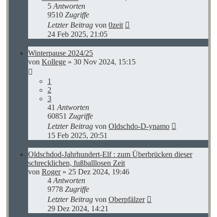
5
Antworten
9510
Zugriffe
Letzter Beitrag
von
0zeit
24 Feb 2025, 21:05
Winterpause 2024/25
von
Kollege
»
30 Nov 2024, 15:15
1
2
3
41
Antworten
60851
Zugriffe
Letzter Beitrag
von
Oldschdo-D-ynamo
15 Feb 2025, 20:51
Oldschdod-Jahrhundert-Elf : zum Überbrücken dieser
schrecklichen, fußballlosen Zeit
von
Roger
»
25 Dez 2024, 19:46
4
Antworten
9778
Zugriffe
Letzter Beitrag
von
Oberpfälzer
29 Dez 2024, 14:21