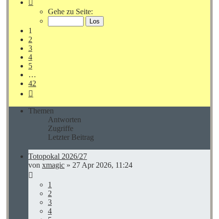
Seite
1
Gehe zu Seite:
von
42
1
2
3
4
5
…
42
Nächste
Themen
Antworten
Zugriffe
Letzter Beitrag
Totopokal 2026/27
von
xmagic
»
27 Apr 2026, 11:24
1
2
3
4