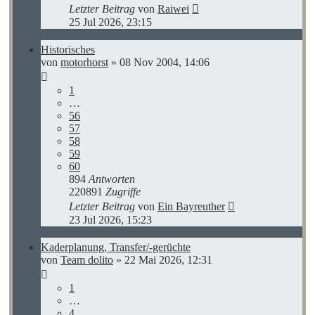
Letzter Beitrag
von
Raiwei
25 Jul 2026, 23:15
Historisches
von
motorhorst
»
08 Nov 2004, 14:06
1
…
56
57
58
59
60
894
Antworten
220891
Zugriffe
Letzter Beitrag
von
Ein Bayreuther
23 Jul 2026, 15:23
Kaderplanung, Transfer/-gerüchte
von
Team dolito
»
22 Mai 2026, 12:31
1
…
4