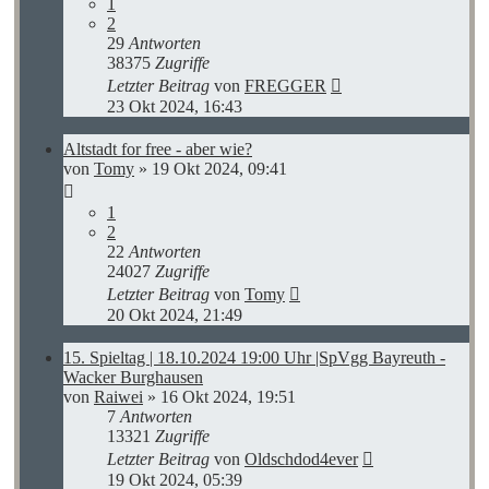
1
2
29
Antworten
38375
Zugriffe
Letzter Beitrag
von
FREGGER
23 Okt 2024, 16:43
Altstadt for free - aber wie?
von
Tomy
»
19 Okt 2024, 09:41
1
2
22
Antworten
24027
Zugriffe
Letzter Beitrag
von
Tomy
20 Okt 2024, 21:49
15. Spieltag | 18.10.2024 19:00 Uhr |SpVgg Bayreuth -
Wacker Burghausen
von
Raiwei
»
16 Okt 2024, 19:51
7
Antworten
13321
Zugriffe
Letzter Beitrag
von
Oldschdod4ever
19 Okt 2024, 05:39