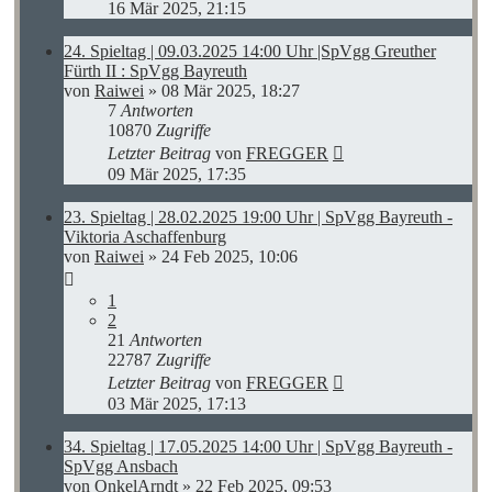
16 Mär 2025, 21:15
24. Spieltag | 09.03.2025 14:00 Uhr |SpVgg Greuther
Fürth II : SpVgg Bayreuth
von
Raiwei
»
08 Mär 2025, 18:27
7
Antworten
10870
Zugriffe
Letzter Beitrag
von
FREGGER
09 Mär 2025, 17:35
23. Spieltag | 28.02.2025 19:00 Uhr | SpVgg Bayreuth -
Viktoria Aschaffenburg
von
Raiwei
»
24 Feb 2025, 10:06
1
2
21
Antworten
22787
Zugriffe
Letzter Beitrag
von
FREGGER
03 Mär 2025, 17:13
34. Spieltag | 17.05.2025 14:00 Uhr | SpVgg Bayreuth -
SpVgg Ansbach
von
OnkelArndt
»
22 Feb 2025, 09:53