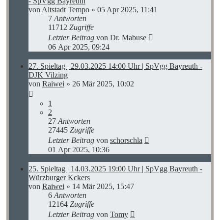
- SpVgg Bayreuth
von
Altstadt Tempo
»
05 Apr 2025, 11:41
7
Antworten
11712
Zugriffe
Letzter Beitrag
von
Dr. Mabuse
06 Apr 2025, 09:24
27. Spieltag | 29.03.2025 14:00 Uhr | SpVgg Bayreuth -
DJK Vilzing
von
Raiwei
»
26 Mär 2025, 10:02
1
2
27
Antworten
27445
Zugriffe
Letzter Beitrag
von
schorschla
01 Apr 2025, 10:36
25. Spieltag | 14.03.2025 19:00 Uhr | SpVgg Bayreuth -
Würzburger Kckers
von
Raiwei
»
14 Mär 2025, 15:47
6
Antworten
12164
Zugriffe
Letzter Beitrag
von
Tomy