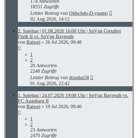
174
Antworten
18551
Zugriffe
Letzter Beitrag
von
Oldschdo-D-ynamo
02 Aug 2026, 14:12
2. Spieltag | 01.08.2026 16:00 Uhr | SpVgg Greuther
Fürth II vs. SpVgg Bayreuth
von
Raiwei
»
26 Jul 2026, 09:48
1
2
20
Antworten
2240
Zugriffe
Letzter Beitrag
von
douglas58
01 Aug 2026, 22:42
1. Spieltag | 24.07.2026 19:00 Uhr | SpVgg Bayreuth vs.
FC Augsburg II
von
Raiwei
»
19 Jul 2026, 09:46
1
2
23
Antworten
2470
Zugriffe