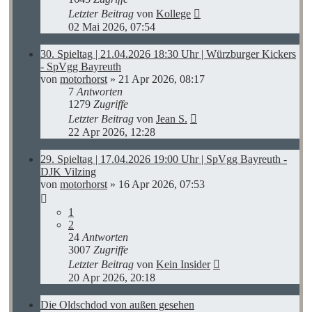
Letzter Beitrag
von
Kollege
02 Mai 2026, 07:54
30. Spieltag | 21.04.2026 18:30 Uhr | Würzburger Kickers
- SpVgg Bayreuth
von
motorhorst
»
21 Apr 2026, 08:17
7
Antworten
1279
Zugriffe
Letzter Beitrag
von
Jean S.
22 Apr 2026, 12:28
29. Spieltag | 17.04.2026 19:00 Uhr | SpVgg Bayreuth -
DJK Vilzing
von
motorhorst
»
16 Apr 2026, 07:53
1
2
24
Antworten
3007
Zugriffe
Letzter Beitrag
von
Kein Insider
20 Apr 2026, 20:18
Die Oldschdod von außen gesehen