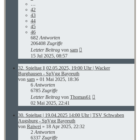
…
42
43
44
45
46
682
Antworten
206408
Zugriffe
Letzter Beitrag
von
sam
15 Jul 2025, 08:57
32. Spieltag l| 02.05.2025, 19:00 Uhr | Wacker
Burghausen - SpVgg Bayreuth
von
sam
»
01 Mai 2025, 18:36
6
Antworten
6785
Zugriffe
Letzter Beitrag
von
Thomas61
02 Mai 2025, 22:41
30. Spieltag | 19.04.2025 14:00 Uhr | TSV Schwaben
Augsburg - SpVgg Bayreuth
von
Raiwei
»
18 Apr 2025, 22:32
2
Antworten
6337
Zugriffe