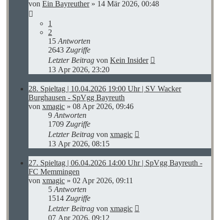
von
Ein Bayreuther
»
14 Mär 2026, 00:48
1
2
15
Antworten
2643
Zugriffe
Letzter Beitrag
von
Kein Insider
13 Apr 2026, 23:20
28. Spieltag | 10.04.2026 19:00 Uhr | SV Wacker
Burghausen - SpVgg Bayreuth
von
xmagic
»
08 Apr 2026, 09:46
9
Antworten
1709
Zugriffe
Letzter Beitrag
von
xmagic
13 Apr 2026, 08:15
27. Spieltag | 06.04.2026 14:00 Uhr | SpVgg Bayreuth -
FC Memmingen
von
xmagic
»
02 Apr 2026, 09:11
5
Antworten
1514
Zugriffe
Letzter Beitrag
von
xmagic
07 Apr 2026, 09:12