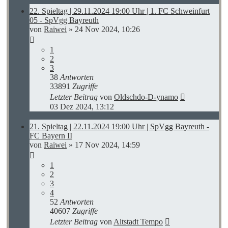
22. Spieltag | 29.11.2024 19:00 Uhr | 1. FC Schweinfurt
05 - SpVgg Bayreuth
von
Raiwei
»
24 Nov 2024, 10:26
1
2
3
38
Antworten
33891
Zugriffe
Letzter Beitrag
von
Oldschdo-D-ynamo
03 Dez 2024, 13:12
21. Spieltag | 22.11.2024 19:00 Uhr | SpVgg Bayreuth -
FC Bayern II
von
Raiwei
»
17 Nov 2024, 14:59
1
2
3
4
52
Antworten
40607
Zugriffe
Letzter Beitrag
von
Altstadt Tempo