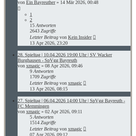
von
Ein Bayreuther
»
14 Mär 2026, 00:48
1
2
15
Antworten
2643
Zugriffe
Letzter Beitrag
von
Kein Insider
13 Apr 2026, 23:20
28. Spieltag | 10.04.2026 19:00 Uhr | SV Wacker
Burghausen - SpVgg Bayreuth
von
xmagic
»
08 Apr 2026, 09:46
9
Antworten
1709
Zugriffe
Letzter Beitrag
von
xmagic
13 Apr 2026, 08:15
27. Spieltag | 06.04.2026 14:00 Uhr | SpVgg Bayreuth -
FC Memmingen
von
xmagic
»
02 Apr 2026, 09:11
5
Antworten
1514
Zugriffe
Letzter Beitrag
von
xmagic
07 Apr 2026, 09:12