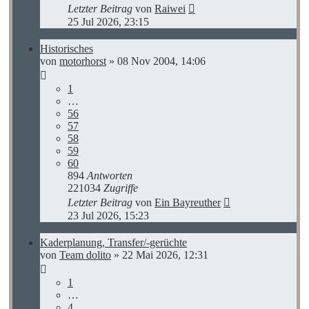
Letzter Beitrag
von
Raiwei
25 Jul 2026, 23:15
Historisches
von
motorhorst
»
08 Nov 2004, 14:06
1
…
56
57
58
59
60
894
Antworten
221034
Zugriffe
Letzter Beitrag
von
Ein Bayreuther
23 Jul 2026, 15:23
Kaderplanung, Transfer/-gerüchte
von
Team dolito
»
22 Mai 2026, 12:31
1
…
4