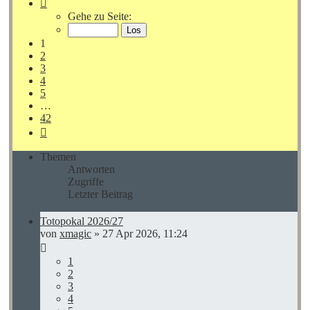
Seite
1
Gehe zu Seite:
von
42
1
2
3
4
5
…
42
Nächste
Themen
Antworten
Zugriffe
Letzter Beitrag
Totopokal 2026/27
von
xmagic
»
27 Apr 2026, 11:24
1
2
3
4