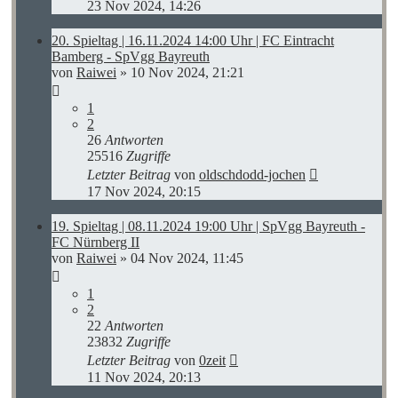
23 Nov 2024, 14:26
20. Spieltag | 16.11.2024 14:00 Uhr | FC Eintracht
Bamberg - SpVgg Bayreuth
von
Raiwei
»
10 Nov 2024, 21:21
1
2
26
Antworten
25516
Zugriffe
Letzter Beitrag
von
oldschdodd-jochen
17 Nov 2024, 20:15
19. Spieltag | 08.11.2024 19:00 Uhr | SpVgg Bayreuth -
FC Nürnberg II
von
Raiwei
»
04 Nov 2024, 11:45
1
2
22
Antworten
23832
Zugriffe
Letzter Beitrag
von
0zeit
11 Nov 2024, 20:13