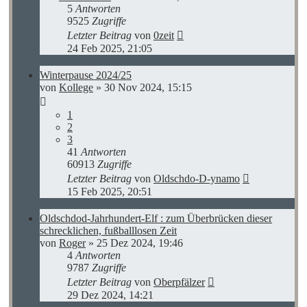
5
Antworten
9525
Zugriffe
Letzter Beitrag
von
0zeit
24 Feb 2025, 21:05
Winterpause 2024/25
von
Kollege
»
30 Nov 2024, 15:15
1
2
3
41
Antworten
60913
Zugriffe
Letzter Beitrag
von
Oldschdo-D-ynamo
15 Feb 2025, 20:51
Oldschdod-Jahrhundert-Elf : zum Überbrücken dieser
schrecklichen, fußballlosen Zeit
von
Roger
»
25 Dez 2024, 19:46
4
Antworten
9787
Zugriffe
Letzter Beitrag
von
Oberpfälzer
29 Dez 2024, 14:21