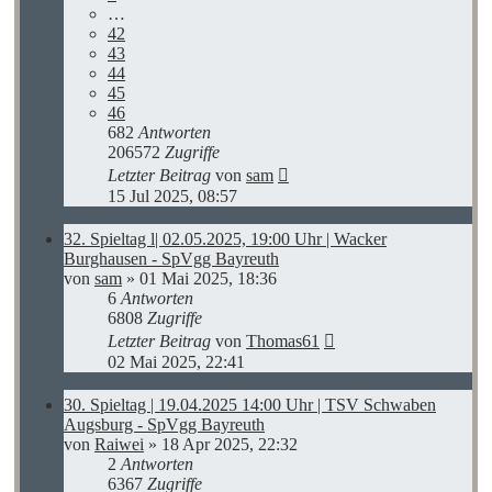
…
42
43
44
45
46
682
Antworten
206572
Zugriffe
Letzter Beitrag
von
sam
15 Jul 2025, 08:57
32. Spieltag l| 02.05.2025, 19:00 Uhr | Wacker
Burghausen - SpVgg Bayreuth
von
sam
»
01 Mai 2025, 18:36
6
Antworten
6808
Zugriffe
Letzter Beitrag
von
Thomas61
02 Mai 2025, 22:41
30. Spieltag | 19.04.2025 14:00 Uhr | TSV Schwaben
Augsburg - SpVgg Bayreuth
von
Raiwei
»
18 Apr 2025, 22:32
2
Antworten
6367
Zugriffe