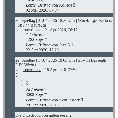
Letzter Beitrag
von
Kollege
02 Mai 2026, 07:54
30. Spieltag | 21.04.2026 18:30 Uhr | Würzburger Kickers
- SpVgg Bayreuth
von
motorhorst
»
21 Apr 2026, 08:17
7
Antworten
1282
Zugriffe
Letzter Beitrag
von
Jean S.
22 Apr 2026, 12:28
29. Spieltag | 17.04.2026 19:00 Uhr | SpVgg Bayreuth -
DJK Vilzing
von
motorhorst
»
16 Apr 2026, 07:53
1
2
24
Antworten
3008
Zugriffe
Letzter Beitrag
von
Kein Insider
20 Apr 2026, 20:18
Die Oldschdod von außen gesehen