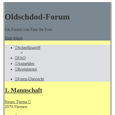
Oldschdod-Forum
Ein Forum von Fans für Fans
Zum Inhalt
Schnellzugriff
FAQ
Anmelden
Registrieren
Foren-Übersicht
1. Mannschaft
Neues Thema
2070 Themen