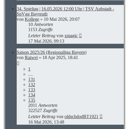
34. Spieltag | 16.05.2026 12:00 Uhr | TSV Aubstadt -
SpVgg Bayreuth
von
Kollege
»
10 Mai 2026, 20:07
10
Antworten
1153
Zugriffe
Letzter Beitrag
von
xmagic
17 Mai 2026, 09:13
Saison 2025/26 (Regionalliga Bayern)
von
Raiwei
»
18 Apr 2025, 18:41
1
…
131
132
133
134
135
2011
Antworten
322527
Zugriffe
Letzter Beitrag
von
oldschdodBT1921
16 Mai 2026, 13:48