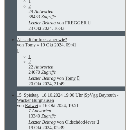
1
2
29
Antworten
38433
Zugriffe
Letzter Beitrag
von
FREGGER
23 Okt 2024, 16:43
Altstadt for free - aber wie?
von
Tomy
»
19 Okt 2024, 09:41
1
2
22
Antworten
24070
Zugriffe
Letzter Beitrag
von
Tomy
20 Okt 2024, 21:49
15. Spieltag | 18.10.2024 19:00 Uhr |SpVgg Bayreuth -
Wacker Burghausen
von
Raiwei
»
16 Okt 2024, 19:51
7
Antworten
13340
Zugriffe
Letzter Beitrag
von
Oldschdod4ever
19 Okt 2024, 05:39