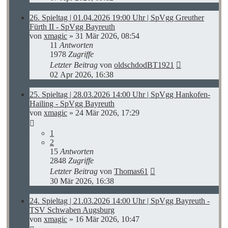
26. Spieltag | 01.04.2026 19:00 Uhr | SpVgg Greuther
Fürth II - SpVgg Bayreuth
von
xmagic
»
31 Mär 2026, 08:54
11
Antworten
1978
Zugriffe
Letzter Beitrag
von
oldschdodBT1921
02 Apr 2026, 16:38
25. Spieltag | 28.03.2026 14:00 Uhr | SpVgg Hankofen-
Hailing - SpVgg Bayreuth
von
xmagic
»
24 Mär 2026, 17:29
1
2
15
Antworten
2848
Zugriffe
Letzter Beitrag
von
Thomas61
30 Mär 2026, 16:38
24. Spieltag | 21.03.2026 14:00 Uhr | SpVgg Bayreuth -
TSV Schwaben Augsburg
von
xmagic
»
16 Mär 2026, 10:47