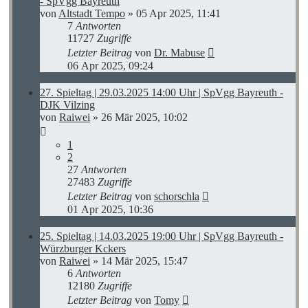
- SpVgg Bayreuth
von
Altstadt Tempo
»
05 Apr 2025, 11:41
7
Antworten
11727
Zugriffe
Letzter Beitrag
von
Dr. Mabuse
06 Apr 2025, 09:24
27. Spieltag | 29.03.2025 14:00 Uhr | SpVgg Bayreuth -
DJK Vilzing
von
Raiwei
»
26 Mär 2025, 10:02
1
2
27
Antworten
27483
Zugriffe
Letzter Beitrag
von
schorschla
01 Apr 2025, 10:36
25. Spieltag | 14.03.2025 19:00 Uhr | SpVgg Bayreuth -
Würzburger Kckers
von
Raiwei
»
14 Mär 2025, 15:47
6
Antworten
12180
Zugriffe
Letzter Beitrag
von
Tomy