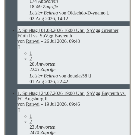
174
Antworten
18569
Zugriffe
Letzter Beitrag
von
Oldschdo-D-ynamo
02 Aug 2026, 14:12
2. Spieltag | 01.08.2026 16:00 Uhr | SpVgg Greuther
Fürth II vs. SpVgg Bayreuth
von
Raiwei
»
26 Jul 2026, 09:48
1
2
20
Antworten
2245
Zugriffe
Letzter Beitrag
von
douglas58
01 Aug 2026, 22:42
1. Spieltag | 24.07.2026 19:00 Uhr | SpVgg Bayreuth vs.
FC Augsburg II
von
Raiwei
»
19 Jul 2026, 09:46
1
2
23
Antworten
2470
Zugriffe