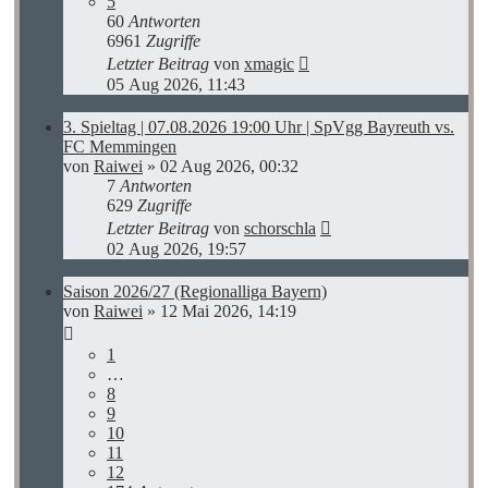
5
60
Antworten
6961
Zugriffe
Letzter Beitrag
von
xmagic
05 Aug 2026, 11:43
3. Spieltag | 07.08.2026 19:00 Uhr | SpVgg Bayreuth vs.
FC Memmingen
von
Raiwei
»
02 Aug 2026, 00:32
7
Antworten
629
Zugriffe
Letzter Beitrag
von
schorschla
02 Aug 2026, 19:57
Saison 2026/27 (Regionalliga Bayern)
von
Raiwei
»
12 Mai 2026, 14:19
1
…
8
9
10
11
12