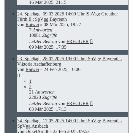
16 Mär 2025, 21:15
24. Spieltag | 09.03.2025 14:00 Uhr |SpVgg Greuther
Fürth II : SpVgg Bayreuth
von
Raiwei
»
08 Mär 2025, 18:27
7
Antworten
10881
Zugriffe
Letzter Beitrag
von
FREGGER
09 Mär 2025, 17:35
23. Spieltag | 28.02.2025 19:00 Uhr | SpVgg Bayreuth -
Viktoria Aschaffenburg
von
Raiwei
»
24 Feb 2025, 10:06
1
2
21
Antworten
22820
Zugriffe
Letzter Beitrag
von
FREGGER
03 Mär 2025, 17:13
34. Spieltag | 17.05.2025 14:00 Uhr | SpVgg Bayreuth -
SpVgg Ansbach
von
OnkelArndt
»
22 Feb 2025, 09:53