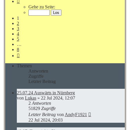
Seite
1
Gehe zu Seite:
von
8
1
2
3
4
5
…
8
Nächste
Themen
Antworten
Zugriffe
Letzter Beitrag
25.07.24 Auswärts in Nürnberg
von
Lukas
»
22 Jul 2024, 12:07
2
Antworten
51829
Zugriffe
Letzter Beitrag
von
AndyF1921
22 Jul 2024, 20:03