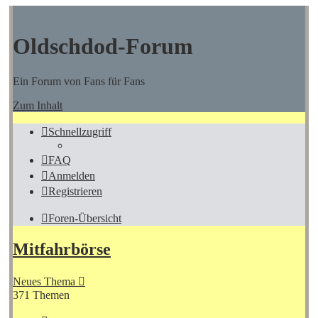
Oldschdod-Forum
Ein Forum von Fans für Fans
Zum Inhalt
Schnellzugriff
FAQ
Anmelden
Registrieren
Foren-Übersicht
Mitfahrbörse
Neues Thema
371 Themen