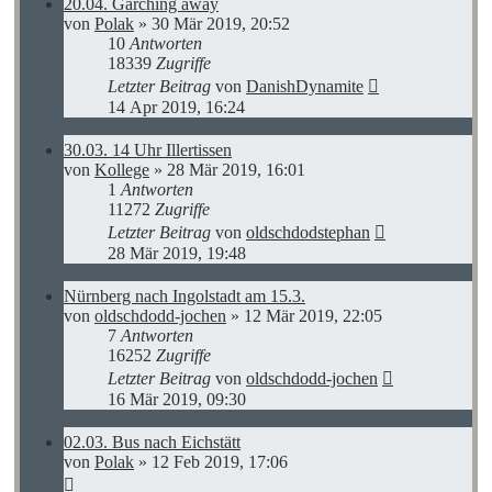
20.04. Garching away
von
Polak
»
30 Mär 2019, 20:52
10
Antworten
18339
Zugriffe
Letzter Beitrag
von
DanishDynamite
14 Apr 2019, 16:24
30.03. 14 Uhr Illertissen
von
Kollege
»
28 Mär 2019, 16:01
1
Antworten
11272
Zugriffe
Letzter Beitrag
von
oldschdodstephan
28 Mär 2019, 19:48
Nürnberg nach Ingolstadt am 15.3.
von
oldschdodd-jochen
»
12 Mär 2019, 22:05
7
Antworten
16252
Zugriffe
Letzter Beitrag
von
oldschdodd-jochen
16 Mär 2019, 09:30
02.03. Bus nach Eichstätt
von
Polak
»
12 Feb 2019, 17:06