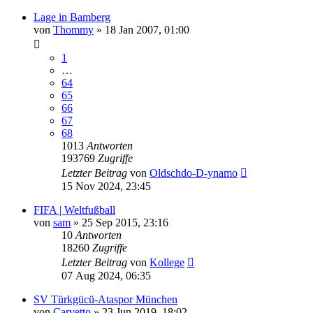
Lage in Bamberg
von
Thommy
»
18 Jan 2007, 01:00
1
…
64
65
66
67
68
1013
Antworten
193769
Zugriffe
Letzter Beitrag
von
Oldschdo-D-ynamo
15 Nov 2024, 23:45
FIFA | Weltfußball
von
sam
»
25 Sep 2015, 23:16
10
Antworten
18260
Zugriffe
Letzter Beitrag
von
Kollege
07 Aug 2024, 06:35
SV Türkgücü-Ataspor München
von
Carvetto
»
23 Jun 2019, 18:02