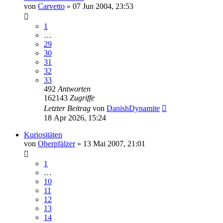
von
Carvetto
»
07 Jun 2004, 23:53
1
…
29
30
31
32
33
492
Antworten
162143
Zugriffe
Letzter Beitrag
von
DanishDynamite
18 Apr 2026, 15:24
Kuriositäten
von
Oberpfälzer
»
13 Mai 2007, 21:01
1
…
10
11
12
13
14