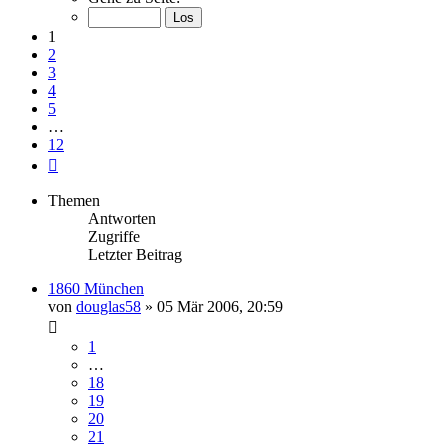
von
12
1
2
3
4
5
…
12
Nächste
Themen
Antworten
Zugriffe
Letzter Beitrag
1860 München
von
douglas58
»
05 Mär 2006, 20:59
1
…
18
19
20
21