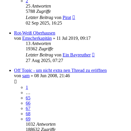
2
25
Antworten
5788
Zugriffe
Letzter Beitrag
von
Pirat
02 Sep 2025, 16:25
Rot-Weiß Oberhausen
von
Emscherkapitän
»
11 Jul 2019, 09:17
13
Antworten
19362
Zugriffe
Letzter Beitrag
von
Ein Bayreuther
27 Aug 2025, 07:27
Off Topic - um nicht extra nen Thread zu eröffnen
von
sam
»
08 Jun 2008, 21:46
1
…
65
66
67
68
69
1032
Antworten
188632
Zugriffe