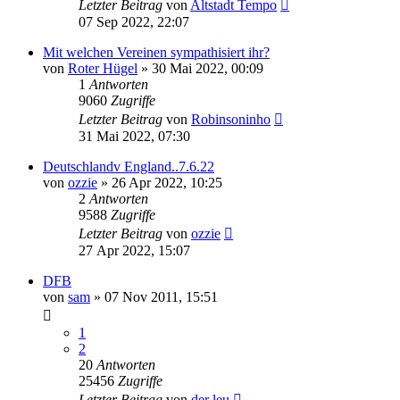
Letzter Beitrag
von
Altstadt Tempo
07 Sep 2022, 22:07
Mit welchen Vereinen sympathisiert ihr?
von
Roter Hügel
»
30 Mai 2022, 00:09
1
Antworten
9060
Zugriffe
Letzter Beitrag
von
Robinsoninho
31 Mai 2022, 07:30
Deutschlandv England..7.6.22
von
ozzie
»
26 Apr 2022, 10:25
2
Antworten
9588
Zugriffe
Letzter Beitrag
von
ozzie
27 Apr 2022, 15:07
DFB
von
sam
»
07 Nov 2011, 15:51
1
2
20
Antworten
25456
Zugriffe
Letzter Beitrag
von
der leu