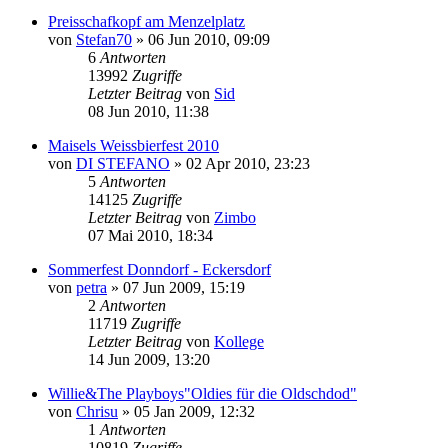
Preisschafkopf am Menzelplatz
von
Stefan70
»
06 Jun 2010, 09:09
6
Antworten
13992
Zugriffe
Letzter Beitrag
von
Sid
08 Jun 2010, 11:38
Maisels Weissbierfest 2010
von
DI STEFANO
»
02 Apr 2010, 23:23
5
Antworten
14125
Zugriffe
Letzter Beitrag
von
Zimbo
07 Mai 2010, 18:34
Sommerfest Donndorf - Eckersdorf
von
petra
»
07 Jun 2009, 15:19
2
Antworten
11719
Zugriffe
Letzter Beitrag
von
Kollege
14 Jun 2009, 13:20
Willie&The Playboys"Oldies für die Oldschdod"
von
Chrisu
»
05 Jan 2009, 12:32
1
Antworten
10819
Zugriffe