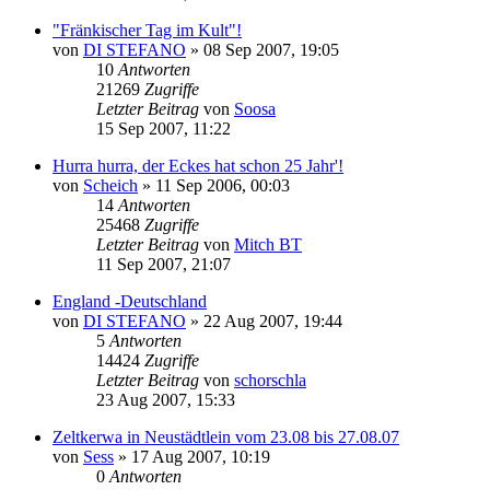
"Fränkischer Tag im Kult"!
von
DI STEFANO
»
08 Sep 2007, 19:05
10
Antworten
21269
Zugriffe
Letzter Beitrag
von
Soosa
15 Sep 2007, 11:22
Hurra hurra, der Eckes hat schon 25 Jahr'!
von
Scheich
»
11 Sep 2006, 00:03
14
Antworten
25468
Zugriffe
Letzter Beitrag
von
Mitch BT
11 Sep 2007, 21:07
England -Deutschland
von
DI STEFANO
»
22 Aug 2007, 19:44
5
Antworten
14424
Zugriffe
Letzter Beitrag
von
schorschla
23 Aug 2007, 15:33
Zeltkerwa in Neustädtlein vom 23.08 bis 27.08.07
von
Sess
»
17 Aug 2007, 10:19
0
Antworten