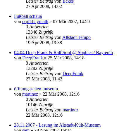
Letzter Beitrag
von
Eckes
27 Apr 2008, 14:02
Fußball schaua
von
erpfl-bayreuth
»
07 Mär 2007, 14:59
3
Antworten
13348
Zugriffe
Letzter Beitrag
von
Altstadt Tempo
19 Apr 2008, 19:38
04.04 Deep Frank & Ralf Soul @ Sophies / Bayreuth
von
DeepFrank
»
25 Mär 2008, 14:18
3
Antworten
13282
Zugriffe
Letzter Beitrag
von
DeepFrank
27 Mär 2008, 11:42
öffnungszeiten museum
von
martinez
»
22 Mär 2008, 12:16
0
Antworten
10146
Zugriffe
Letzter Beitrag
von
martinez
22 Mär 2008, 12:16
28.11.2007 - Lesung im Altstadt-Kult-Museum
von
sam
»
28 Nov 2007, 09:34