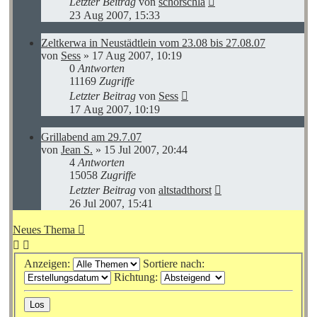
Letzter Beitrag
von
schorschla
23 Aug 2007, 15:33
Zeltkerwa in Neustädtlein vom 23.08 bis 27.08.07
von
Sess
»
17 Aug 2007, 10:19
0
Antworten
11169
Zugriffe
Letzter Beitrag
von
Sess
17 Aug 2007, 10:19
Grillabend am 29.7.07
von
Jean S.
»
15 Jul 2007, 20:44
4
Antworten
15058
Zugriffe
Letzter Beitrag
von
altstadthorst
26 Jul 2007, 15:41
Neues Thema
Anzeigen:
Sortiere nach:
Richtung: