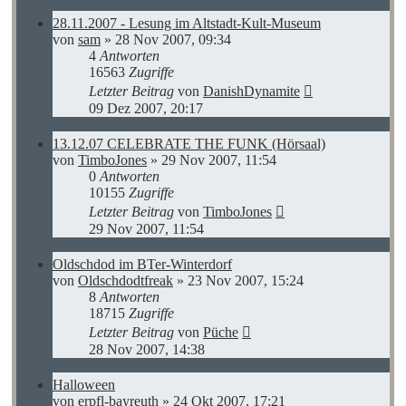
28.11.2007 - Lesung im Altstadt-Kult-Museum
von
sam
»
28 Nov 2007, 09:34
4
Antworten
16563
Zugriffe
Letzter Beitrag
von
DanishDynamite
09 Dez 2007, 20:17
13.12.07 CELEBRATE THE FUNK (Hörsaal)
von
TimboJones
»
29 Nov 2007, 11:54
0
Antworten
10155
Zugriffe
Letzter Beitrag
von
TimboJones
29 Nov 2007, 11:54
Oldschdod im BTer-Winterdorf
von
Oldschdodtfreak
»
23 Nov 2007, 15:24
8
Antworten
18715
Zugriffe
Letzter Beitrag
von
Püche
28 Nov 2007, 14:38
Halloween
von
erpfl-bayreuth
»
24 Okt 2007, 17:21