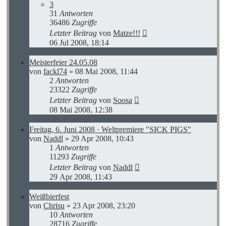
3
31
Antworten
36486
Zugriffe
Letzter Beitrag
von
Matze!!!
06 Jul 2008, 18:14
Meisterfeier 24.05.08
von
fackl74
»
08 Mai 2008, 11:44
2
Antworten
23322
Zugriffe
Letzter Beitrag
von
Soosa
08 Mai 2008, 12:38
Freitag, 6. Juni 2008 · Weltpremiere "SICK PIGS"
von
Naddl
»
29 Apr 2008, 10:43
1
Antworten
11293
Zugriffe
Letzter Beitrag
von
Naddl
29 Apr 2008, 11:43
Weißbierfest
von
Chrisu
»
23 Apr 2008, 23:20
10
Antworten
28716
Zugriffe