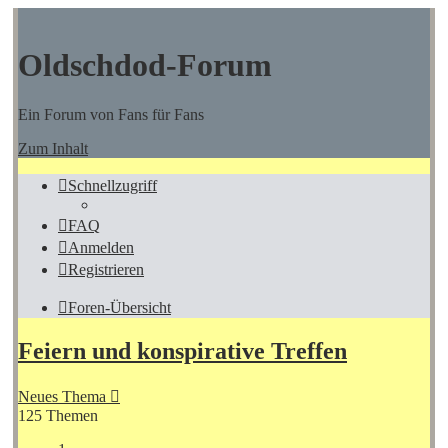
Oldschdod-Forum
Ein Forum von Fans für Fans
Zum Inhalt
Schnellzugriff
FAQ
Anmelden
Registrieren
Foren-Übersicht
Feiern und konspirative Treffen
Neues Thema
125 Themen