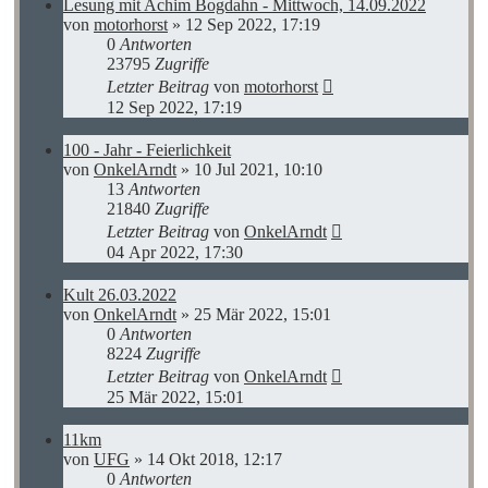
Lesung mit Achim Bogdahn - Mittwoch, 14.09.2022
von
motorhorst
»
12 Sep 2022, 17:19
0
Antworten
23795
Zugriffe
Letzter Beitrag
von
motorhorst
12 Sep 2022, 17:19
100 - Jahr - Feierlichkeit
von
OnkelArndt
»
10 Jul 2021, 10:10
13
Antworten
21840
Zugriffe
Letzter Beitrag
von
OnkelArndt
04 Apr 2022, 17:30
Kult 26.03.2022
von
OnkelArndt
»
25 Mär 2022, 15:01
0
Antworten
8224
Zugriffe
Letzter Beitrag
von
OnkelArndt
25 Mär 2022, 15:01
11km
von
UFG
»
14 Okt 2018, 12:17
0
Antworten