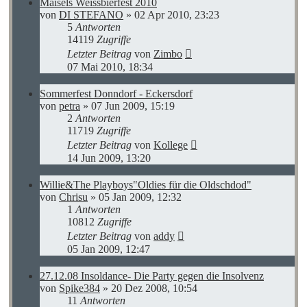
Maisels Weissbierfest 2010
von
DI STEFANO
»
02 Apr 2010, 23:23
5
Antworten
14119
Zugriffe
Letzter Beitrag
von
Zimbo
07 Mai 2010, 18:34
Sommerfest Donndorf - Eckersdorf
von
petra
»
07 Jun 2009, 15:19
2
Antworten
11719
Zugriffe
Letzter Beitrag
von
Kollege
14 Jun 2009, 13:20
Willie&The Playboys"Oldies für die Oldschdod"
von
Chrisu
»
05 Jan 2009, 12:32
1
Antworten
10812
Zugriffe
Letzter Beitrag
von
addy
05 Jan 2009, 12:47
27.12.08 Insoldance- Die Party gegen die Insolvenz
von
Spike384
»
20 Dez 2008, 10:54
11
Antworten