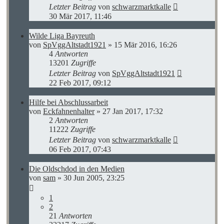
Letzter Beitrag
von
schwarzmarktkalle
30 Mär 2017, 11:46
Wilde Liga Bayreuth
von
SpVggAltstadt1921
»
15 Mär 2016, 16:26
4
Antworten
13201
Zugriffe
Letzter Beitrag
von
SpVggAltstadt1921
22 Feb 2017, 09:12
Hilfe bei Abschlussarbeit
von
Eckfahnenhalter
»
27 Jan 2017, 17:32
2
Antworten
11222
Zugriffe
Letzter Beitrag
von
schwarzmarktkalle
06 Feb 2017, 07:43
Die Oldschdod in den Medien
von
sam
»
30 Jun 2005, 23:25
1
2
21
Antworten