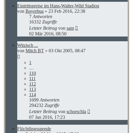
Eintrittspreise im Hans-Walter-Wild Stadion
von
Bayerbua
»
23 Feb 2016, 22:38
7
Antworten
16332
Zugriffe
Letzter Beitrag
von
sam
02 Mär 2016, 08:50
Witzisch ...
von
Mitch BT
»
03 Okt 2005, 08:47
1
…
110
111
112
113
114
1699
Antworten
294232
Zugriffe
Letzter Beitrag
von
schorschla
07 Jan 2016, 17:23
Flüchtlingsspende