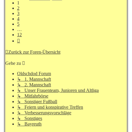
12
1
2
3
4
5
…
12
Nächste
Zurück zur Foren-Übersicht
Gehe zu
Oldschdod Forum
↳ 1. Mannschaft
↳ 2. Mannschaft
↳ Unser Frauenteam, Junioren und Altliga
↳ Mitfahrbörse
↳ Sonstiger Fußball
↳ Feiern und konspirative Treffen
↳ Verbesserungsvorschläge
↳ Sonstiges
↳ Bayreuth