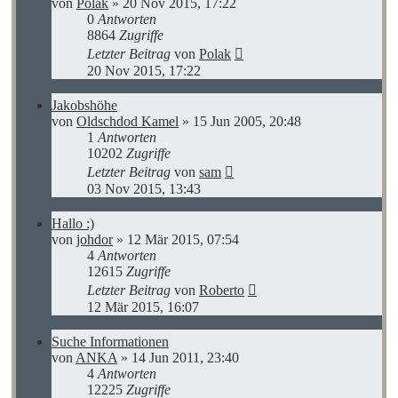
von
Polak
»
20 Nov 2015, 17:22
0
Antworten
8864
Zugriffe
Letzter Beitrag
von
Polak
20 Nov 2015, 17:22
Jakobshöhe
von
Oldschdod Kamel
»
15 Jun 2005, 20:48
1
Antworten
10202
Zugriffe
Letzter Beitrag
von
sam
03 Nov 2015, 13:43
Hallo :)
von
johdor
»
12 Mär 2015, 07:54
4
Antworten
12615
Zugriffe
Letzter Beitrag
von
Roberto
12 Mär 2015, 16:07
Suche Informationen
von
ANKA
»
14 Jun 2011, 23:40
4
Antworten
12225
Zugriffe