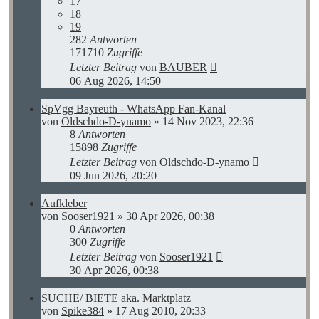
17
18
19
282
Antworten
171710
Zugriffe
Letzter Beitrag
von
BAUBER
06 Aug 2026, 14:50
SpVgg Bayreuth - WhatsApp Fan-Kanal
von
Oldschdo-D-ynamo
»
14 Nov 2023, 22:36
8
Antworten
15898
Zugriffe
Letzter Beitrag
von
Oldschdo-D-ynamo
09 Jun 2026, 20:20
Aufkleber
von
Sooser1921
»
30 Apr 2026, 00:38
0
Antworten
300
Zugriffe
Letzter Beitrag
von
Sooser1921
30 Apr 2026, 00:38
SUCHE/ BIETE aka. Marktplatz
von
Spike384
»
17 Aug 2010, 20:33