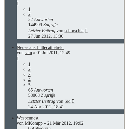
1
2
22
Antworten
144999
Zugriffe
Letzter Beitrag
von
schorschla
27 Jun 2012, 13:36
Neues aus Littlecattlefield
von
sam
»
01 Jul 2011, 15:49
1
2
3
4
5
65
Antworten
58868
Zugriffe
Letzter Beitrag
von
Sid
24 Apr 2012, 18:41
Wespennest
von
MKompp
»
21 Mär 2012, 19:02
0
Antworten