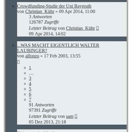
Crowdfunding-Studie der Uni Bayreuth
von
Christian_Kühr
»
09 Apr 2014, 11:00
3
Antworten
126787
Zugriffe
Letzter Beitrag
von
Christian_Kühr
09 Apr 2014, 14:02
...WAS MACHT EIGENTLICH WALTER
LAUBINGER?
von
alfonzo
»
17 Feb 2003, 13:55
1
…
3
4
5
6
7
91
Antworten
97391
Zugriffe
Letzter Beitrag
von
sam
05 Dez 2013, 21:18