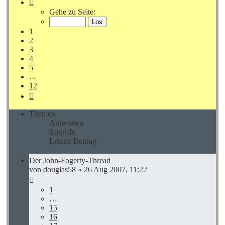
Seite
1
Gehe zu Seite:
von
12
1
2
3
4
5
…
12
Nächste
Themen
Antworten
Zugriffe
Letzter Beitrag
Der John-Fogerty-Thread
von
douglas58
»
26 Aug 2007, 11:22
1
…
15
16