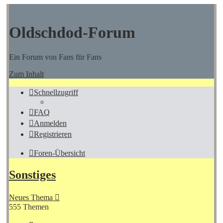
Oldschdod-Forum
Ein Forum von Fans für Fans
Zum Inhalt
Schnellzugriff
FAQ
Anmelden
Registrieren
Foren-Übersicht
Sonstiges
Neues Thema
555 Themen