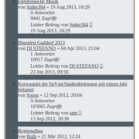
Elektronische Musik
von
Spike384
»
19 Aug 2013, 10:29
0
Antworten
9441
Zugriffe
Letzter Beitrag
von
Spike384
19 Aug 2013, 10:29
Bluesfest Gaildorf 2013
von
DI STEFANO
»
04 Apr 2013, 21:04
1
Antworten
10017
Zugriffe
Letzter Beitrag
von
DI STEFANO
23 Jun 2013, 09:50
Kerwaspiel der SpVgg:Stadionbelegung seit einem Jahr
bekannt
von
Soosa
»
12 Sep 2012, 20:04
9
Antworten
165065
Zugriffe
Letzter Beitrag
von
sam
13 Sep 2012, 20:38
Regionalliga
von
Bulli
»
21 Mär 2012, 12:24