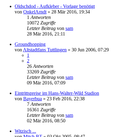
Oldschdod - Aufkleber - Vorlage benötigt
von
OnkelArndt
»
28 Mär 2016, 19:34
1
Antworten
10072
Zugriffe
Letzter Beitrag
von
sam
28 Mär 2016, 21:11
Groundhopping
von
Altstadtfans Tuttlingen
»
30 Jun 2006, 07:29
1
2
26
Antworten
33269
Zugriffe
Letzter Beitrag
von
sam
09 Mär 2016, 07:09
Eintrittspreise im Hans-Walter-Wild Stadion
von
Bayerbua
»
23 Feb 2016, 22:38
7
Antworten
16361
Zugriffe
Letzter Beitrag
von
sam
02 Mär 2016, 08:50
Witzisch ...
von
Mitch BT
»
03 Okt 2005, 08:47