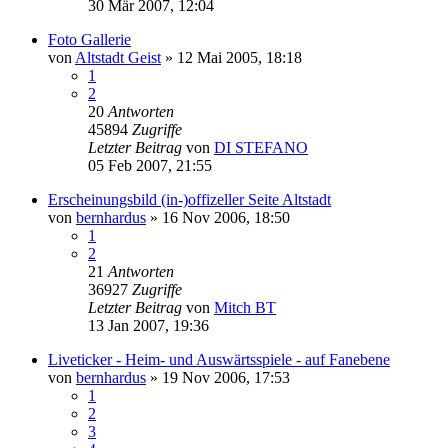
30 Mär 2007, 12:04
Foto Gallerie
von
Altstadt Geist
»
12 Mai 2005, 18:18
1
2
20
Antworten
45894
Zugriffe
Letzter Beitrag
von
DI STEFANO
05 Feb 2007, 21:55
Erscheinungsbild (in-)offizeller Seite Altstadt
von
bernhardus
»
16 Nov 2006, 18:50
1
2
21
Antworten
36927
Zugriffe
Letzter Beitrag
von
Mitch BT
13 Jan 2007, 19:36
Liveticker - Heim- und Auswärtsspiele - auf Fanebene
von
bernhardus
»
19 Nov 2006, 17:53
1
2
3