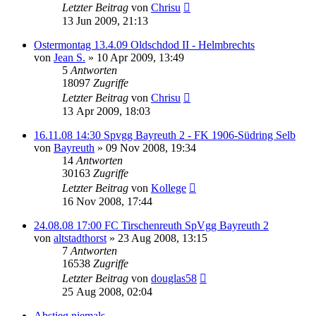
Letzter Beitrag
von
Chrisu
13 Jun 2009, 21:13
Ostermontag 13.4.09 Oldschdod II - Helmbrechts
von
Jean S.
»
10 Apr 2009, 13:49
5
Antworten
18097
Zugriffe
Letzter Beitrag
von
Chrisu
13 Apr 2009, 18:03
16.11.08 14:30 Spvgg Bayreuth 2 - FK 1906-Südring Selb
von
Bayreuth
»
09 Nov 2008, 19:34
14
Antworten
30163
Zugriffe
Letzter Beitrag
von
Kollege
16 Nov 2008, 17:44
24.08.08 17:00 FC Tirschenreuth SpVgg Bayreuth 2
von
altstadthorst
»
23 Aug 2008, 13:15
7
Antworten
16538
Zugriffe
Letzter Beitrag
von
douglas58
25 Aug 2008, 02:04
Abstieg niemals