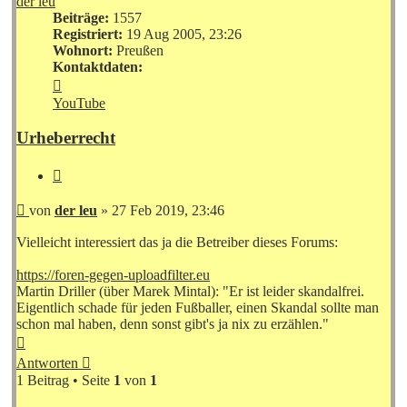
der leu
Beiträge:
1557
Registriert:
19 Aug 2005, 23:26
Wohnort:
Preußen
Kontaktdaten:
Kontaktdaten
von
YouTube
der
leu
Urheberrecht
Zitieren
Beitrag
von
der leu
»
27 Feb 2019, 23:46
Vielleicht interessiert das ja die Betreiber dieses Forums:
https://foren-gegen-uploadfilter.eu
Martin Driller (über Marek Mintal): "Er ist leider skandalfrei.
Eigentlich schade für jeden Fußballer, einen Skandal sollte man
schon mal haben, denn sonst gibt's ja nix zu erzählen."
Nach
oben
Antworten
1 Beitrag • Seite
1
von
1