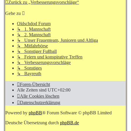
Zurück zu „Verbesserungsvorschläge“
Gehe zu
Oldschdod Forum
↳ 1. Mannschaft
↳ 2. Mannschaft
↳ Unser Frauenteam, Junioren und Altliga
↳ Mitfahrbörse
↳ Sonstiger Fußball
↳ Feiern und konspirative Treffen
↳ Verbesserungsvorschläge
↳ Sonstiges
↳ Bayreuth
Foren-Übersicht
Alle Zeiten sind
UTC+02:00
Alle Cookies löschen
Datenschutzerklärung
Powered by
phpBB
® Forum Software © phpBB Limited
Deutsche Übersetzung durch
phpBB.de