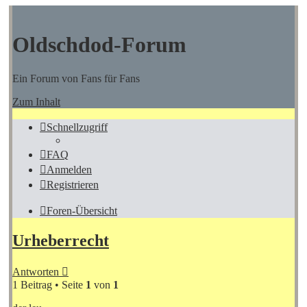
Oldschdod-Forum
Ein Forum von Fans für Fans
Zum Inhalt
Schnellzugriff
FAQ
Anmelden
Registrieren
Foren-Übersicht
Urheberrecht
Antworten
1 Beitrag • Seite
1
von
1