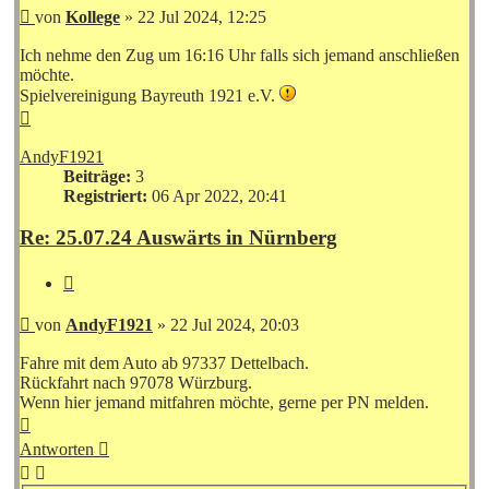
Beitrag
von
Kollege
»
22 Jul 2024, 12:25
Ich nehme den Zug um 16:16 Uhr falls sich jemand anschließen
möchte.
Spielvereinigung Bayreuth 1921 e.V.
Nach
oben
AndyF1921
Beiträge:
3
Registriert:
06 Apr 2022, 20:41
Re: 25.07.24 Auswärts in Nürnberg
Zitieren
Beitrag
von
AndyF1921
»
22 Jul 2024, 20:03
Fahre mit dem Auto ab 97337 Dettelbach.
Rückfahrt nach 97078 Würzburg.
Wenn hier jemand mitfahren möchte, gerne per PN melden.
Nach
oben
Antworten