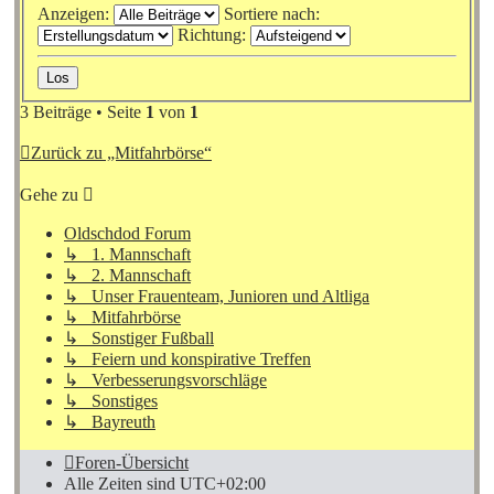
Anzeigen:
Sortiere nach:
Richtung:
3 Beiträge • Seite
1
von
1
Zurück zu „Mitfahrbörse“
Gehe zu
Oldschdod Forum
↳ 1. Mannschaft
↳ 2. Mannschaft
↳ Unser Frauenteam, Junioren und Altliga
↳ Mitfahrbörse
↳ Sonstiger Fußball
↳ Feiern und konspirative Treffen
↳ Verbesserungsvorschläge
↳ Sonstiges
↳ Bayreuth
Foren-Übersicht
Alle Zeiten sind
UTC+02:00