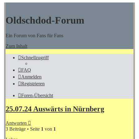
Oldschdod-Forum
Ein Forum von Fans für Fans
Zum Inhalt
Schnellzugriff
FAQ
Anmelden
Registrieren
Foren-Übersicht
25.07.24 Auswärts in Nürnberg
Antworten
3 Beiträge • Seite
1
von
1