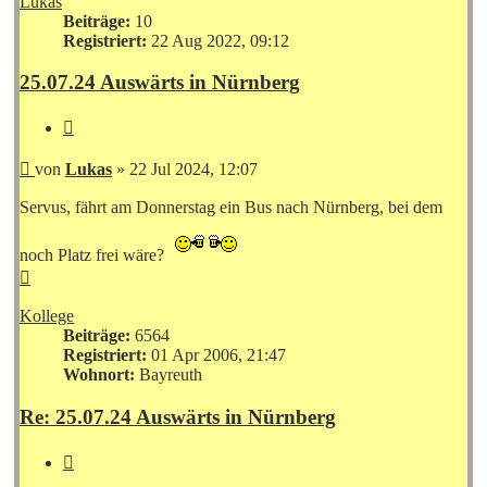
Lukas
Beiträge:
10
Registriert:
22 Aug 2022, 09:12
25.07.24 Auswärts in Nürnberg
Zitieren
Beitrag
von
Lukas
»
22 Jul 2024, 12:07
Servus, fährt am Donnerstag ein Bus nach Nürnberg, bei dem
noch Platz frei wäre?
Nach
oben
Kollege
Beiträge:
6564
Registriert:
01 Apr 2006, 21:47
Wohnort:
Bayreuth
Re: 25.07.24 Auswärts in Nürnberg
Zitieren