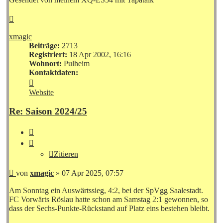
Nach
oben
xmagic
Beiträge:
2713
Registriert:
18 Apr 2002, 16:16
Wohnort:
Pulheim
Kontaktdaten:
Kontaktdaten
von
Website
xmagic
Re: Saison 2024/25
Zitieren
Zitieren
Beitrag
von
xmagic
»
07 Apr 2025, 07:57
Am Sonntag ein Auswärtssieg, 4:2, bei der SpVgg Saalestadt.
FC Vorwärts Röslau hatte schon am Samstag 2:1 gewonnen, so
dass der Sechs-Punkte-Rückstand auf Platz eins bestehen bleibt.