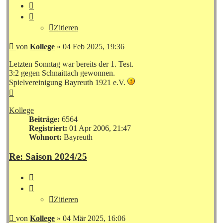
Zitieren
Zitieren
Beitrag
von
Kollege
»
04 Feb 2025, 19:36
Letzten Sonntag war bereits der 1. Test.
3:2 gegen Schnaittach gewonnen.
Spielvereinigung Bayreuth 1921 e.V.
Nach
oben
Kollege
Beiträge:
6564
Registriert:
01 Apr 2006, 21:47
Wohnort:
Bayreuth
Re: Saison 2024/25
Zitieren
Zitieren
Beitrag
von
Kollege
»
04 Mär 2025, 16:06