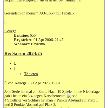
Abpfiff den Ausgleich, als er in der 89. Minute traf.
Gesendet von meinem XQ-ES54 mit Tapatalk
Nach
oben
Kollege
Beiträge:
6564
Registriert:
01 Apr 2006, 21:47
Wohnort:
Bayreuth
Re: Saison 2024/25
Zitieren
Zitieren
Beitrag
von
Kollege
»
21 Apr 2025, 19:04
Jede Serie hat mal ein Ende. Nach 19 Spielen ohne Niederlage
gab's heute ein 3:4 gegen Katschenreuth.
4 Spieltage vor Schluss hat man 7 Punkte Abstand auf Platz 1
und 8 Punkte Abstand auf Platz 3.