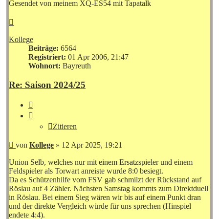
Gesendet von meinem XQ-ES54 mit Tapatalk
Nach
oben
Kollege
Beiträge:
6564
Registriert:
01 Apr 2006, 21:47
Wohnort:
Bayreuth
Re: Saison 2024/25
Zitieren
Zitieren
Beitrag
von
Kollege
»
12 Apr 2025, 19:21
Union Selb, welches nur mit einem Ersatzspieler und einem
Feldspieler als Torwart anreiste wurde 8:0 besiegt.
Da es Schützenhilfe vom FSV gab schmilzt der Rückstand auf
Röslau auf 4 Zähler. Nächsten Samstag kommts zum Direktduell
in Röslau. Bei einem Sieg wären wir bis auf einem Punkt dran
und der direkte Vergleich würde für uns sprechen (Hinspiel
endete 4:4).