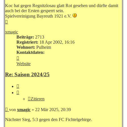
Koc hat gegen Regnitzlosau glatt Rot gesehen und dürfte damit
auch bei der Ersten gesperrt sein.
Spielvereinigung Bayreuth 1921 e.V.
Nach
oben
xmagic
Beiträge:
2713
Registriert:
18 Apr 2002, 16:16
Wohnort:
Pulheim
Kontaktdaten:
Kontaktdaten
von
Website
xmagic
Re: Saison 2024/25
Zitieren
Zitieren
Beitrag
von
xmagic
»
22 Mär 2025, 20:39
Nächster Sieg, 5:3 gegen den FC Fichtelgebirge.