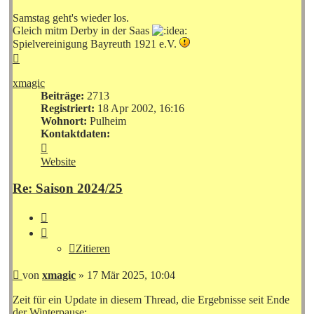
Samstag geht's wieder los.
Gleich mitm Derby in der Saas
Spielvereinigung Bayreuth 1921 e.V.
Nach
oben
xmagic
Beiträge:
2713
Registriert:
18 Apr 2002, 16:16
Wohnort:
Pulheim
Kontaktdaten:
Kontaktdaten
von
Website
xmagic
Re: Saison 2024/25
Zitieren
Zitieren
Beitrag
von
xmagic
»
17 Mär 2025, 10:04
Zeit für ein Update in diesem Thread, die Ergebnisse seit Ende
der Winterpause: