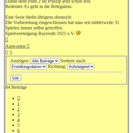
Damit steht Platz 2 im Prinzip jetzt schon fest.
Bedeutet: Es geht in die Relegation.
Eine Serie bleibt übrigens dennoch:
Die Vorbereitung eingeschlossen hat man seit mittlerweile 31
Spielen immer selbst getroffen.
Spielvereinigung Bayreuth 1921 e.V.
Nach
oben
Antworten
Anzeigen:
Sortiere nach:
Richtung:
84 Beiträge
Vorherige
1
2
3
4
5
6