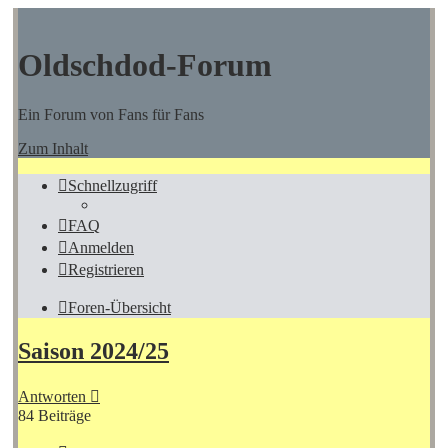
Oldschdod-Forum
Ein Forum von Fans für Fans
Zum Inhalt
Schnellzugriff
FAQ
Anmelden
Registrieren
Foren-Übersicht
Saison 2024/25
Antworten
84 Beiträge