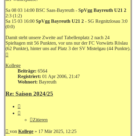
Sa 08 03 14:00 BSC Saas-Bayreuth -
SpVgg Bayreuth U21 2
2:3 (1:2)
Sa 15 03 16:00
SpVgg Bayreuth U21 2
- SG Regnitzlosau 3:0
(0:0)
Damit steht unsere Zweite auf Tabellenplatz 2 nach 24
Spieltagen mit 56 Punkten, vor uns nur der FC Vorwärts Röslau
(62 Punkte), hinter uns auf Platz 3 der SV Mistelgau (44 Punkte).
Nach
oben
Kollege
Beiträge:
6564
Registriert:
01 Apr 2006, 21:47
Wohnort:
Bayreuth
Re: Saison 2024/25
Zitieren
Zitieren
Beitrag
von
Kollege
»
17 Mär 2025, 12:25