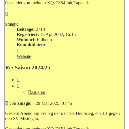
Gesendet von meinem XQ-ES54 mit Tapatalk
Nach
oben
xmagic
Beiträge:
2713
Registriert:
18 Apr 2002, 16:16
Wohnort:
Pulheim
Kontaktdaten:
Kontaktdaten
von
Website
xmagic
Re: Saison 2024/25
Zitieren
Zitieren
Beitrag
von
xmagic
»
29 Mär 2025, 07:46
Gestern Abend am Freitag der nächste Heimsieg, ein 3:1 gegen
den SV Mistelgau.
Gesendet von meinem XQ-ES54 mit Tapatalk