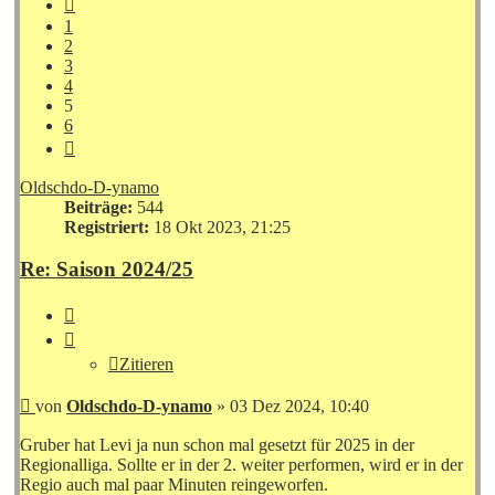
Vorherige
1
2
3
4
5
6
Nächste
Oldschdo-D-ynamo
Beiträge:
544
Registriert:
18 Okt 2023, 21:25
Re: Saison 2024/25
Zitieren
Zitieren
Beitrag
von
Oldschdo-D-ynamo
»
03 Dez 2024, 10:40
Gruber hat Levi ja nun schon mal gesetzt für 2025 in der
Regionalliga. Sollte er in der 2. weiter performen, wird er in der
Regio auch mal paar Minuten reingeworfen.