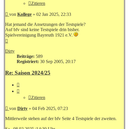
Zitieren
Beitrag
von
Kollege
»
02 Jan 2025, 22:33
Hat jemand die Ansetzungen der Testspiele?
Auf bfv sind keine Testspiele drin bisher.
Spielvereinigung Bayreuth 1921 e.V.
Nach
oben
Dirty
Beiträge:
589
Registriert:
30 Sep 2005, 20:17
Re: Saison 2024/25
Zitieren
Zitieren
Beitrag
von
Dirty
»
04 Feb 2025, 07:23
Mittlerweile stehen auf der bfv Seite 4 Testspiele der zweiten.
Sa.. 08.02.2025 /14:30 Uhr