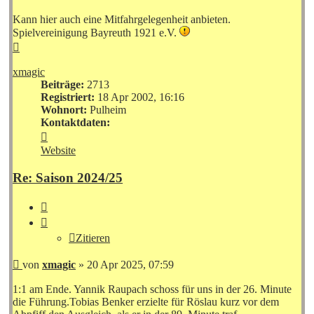
Kann hier auch eine Mitfahrgelegenheit anbieten.
Spielvereinigung Bayreuth 1921 e.V.
Nach
oben
xmagic
Beiträge:
2713
Registriert:
18 Apr 2002, 16:16
Wohnort:
Pulheim
Kontaktdaten:
Kontaktdaten
von
Website
xmagic
Re: Saison 2024/25
Zitieren
Zitieren
Beitrag
von
xmagic
»
20 Apr 2025, 07:59
1:1 am Ende. Yannik Raupach schoss für uns in der 26. Minute
die Führung.Tobias Benker erzielte für Röslau kurz vor dem