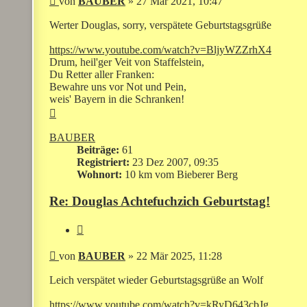
von
BAUBER
»
27 Mär 2021, 10:47
Werter Douglas, sorry, verspätete Geburtstagsgrüße
https://www.youtube.com/watch?v=BljyWZZrhX4
Drum, heil'ger Veit von Staffelstein,
Du Retter aller Franken:
Bewahre uns vor Not und Pein,
weis' Bayern in die Schranken!
Nach
oben
BAUBER
Beiträge:
61
Registriert:
23 Dez 2007, 09:35
Wohnort:
10 km vom Bieberer Berg
Re: Douglas Achtefuchzich Geburtstag!
Zitieren
Beitrag
von
BAUBER
»
22 Mär 2025, 11:28
Leich verspätet wieder Geburtstagsgrüße an Wolf
https://www.youtube.com/watch?v=kRyD643cbJg