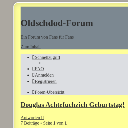
Oldschdod-Forum
Ein Forum von Fans für Fans
Zum Inhalt
Schnellzugriff
FAQ
Anmelden
Registrieren
Foren-Übersicht
Douglas Achtefuchzich Geburtstag!
Antworten
7 Beiträge • Seite
1
von
1