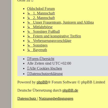
Gehe zu
Oldschdod Forum
↳ 1. Mannschaft
↳ 2. Mannschaft
↳ Unser Frauenteam, Junioren und Altliga
↳ Mitfahrbörse
↳ Sonstiger Fußball
↳ Feiern und konspirative Treffen
↳ Verbesserungsvorschläge
↳ Sonstiges
↳ Bayreuth
Foren-Übersicht
Alle Zeiten sind
UTC+02:00
Alle Cookies löschen
Datenschutzerklärung
Powered by
phpBB
® Forum Software © phpBB Limited
Deutsche Übersetzung durch
phpBB.de
Datenschutz
|
Nutzungsbedingungen