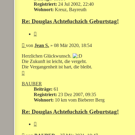
Registriert:
24 Jul 2002, 22:40
Wohnort:
Kreuz, Bayreuth
Re: Douglas Achtefuchzich Geburtstag!
Zitieren
Beitrag
von
Jean S.
»
08 Mär 2020, 18:54
Herzlichen Glückwunsch.
Die Zukunft ist leicht, die vergeht.
Die Vergangenheit ist hart, die bleibt.
Nach
oben
BAUBER
Beiträge:
61
Registriert:
23 Dez 2007, 09:35
Wohnort:
10 km vom Bieberer Berg
Re: Douglas Achtefuchzich Geburtstag!
Zitieren
Beitrag