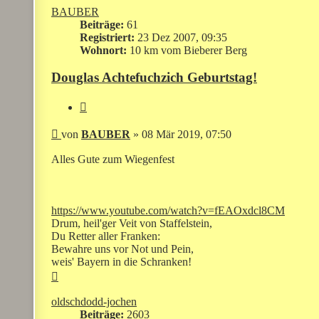
BAUBER
Beiträge:
61
Registriert:
23 Dez 2007, 09:35
Wohnort:
10 km vom Bieberer Berg
Douglas Achtefuchzich Geburtstag!
Zitieren
Beitrag
von
BAUBER
»
08 Mär 2019, 07:50
Alles Gute zum Wiegenfest
https://www.youtube.com/watch?v=fEAOxdcl8CM
Drum, heil'ger Veit von Staffelstein,
Du Retter aller Franken:
Bewahre uns vor Not und Pein,
weis' Bayern in die Schranken!
Nach
oben
oldschdodd-jochen
Beiträge:
2603