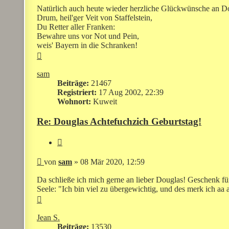
Natürlich auch heute wieder herzliche Glückwünsche an D
Drum, heil'ger Veit von Staffelstein,
Du Retter aller Franken:
Bewahre uns vor Not und Pein,
weis' Bayern in die Schranken!
Nach
oben
sam
Beiträge:
21467
Registriert:
17 Aug 2002, 22:39
Wohnort:
Kuweit
Re: Douglas Achtefuchzich Geburtstag!
Zitieren
Beitrag
von
sam
»
08 Mär 2020, 12:59
Da schließe ich mich gerne an lieber Douglas! Geschenk für
Seele: "Ich bin viel zu übergewichtig, und des merk ich aa a
Nach
oben
Jean S.
Beiträge:
13530