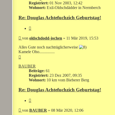
Registriert:
01 Nov 2003, 12:42
Wohnort:
Exil-Oldschdädder in Nermberch
Re: Douglas Achtefuchzich Geburtstag!
Zitieren
Beitrag
von
oldschdodd-jochen
»
11 Mär 2019, 15:53
Alles Gute noch nachträglicherweise
Kamele Oho...............
Nach
oben
BAUBER
Beiträge:
61
Registriert:
23 Dez 2007, 09:35
Wohnort:
10 km vom Bieberer Berg
Re: Douglas Achtefuchzich Geburtstag!
Zitieren
Beitrag
von
BAUBER
»
08 Mär 2020, 12:06