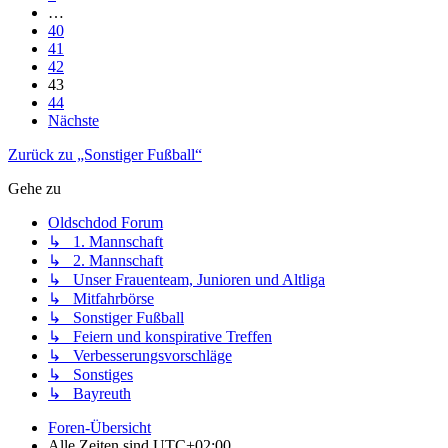
…
40
41
42
43
44
Nächste
Zurück zu „Sonstiger Fußball“
Gehe zu
Oldschdod Forum
↳ 1. Mannschaft
↳ 2. Mannschaft
↳ Unser Frauenteam, Junioren und Altliga
↳ Mitfahrbörse
↳ Sonstiger Fußball
↳ Feiern und konspirative Treffen
↳ Verbesserungsvorschläge
↳ Sonstiges
↳ Bayreuth
Foren-Übersicht
Alle Zeiten sind
UTC+02:00