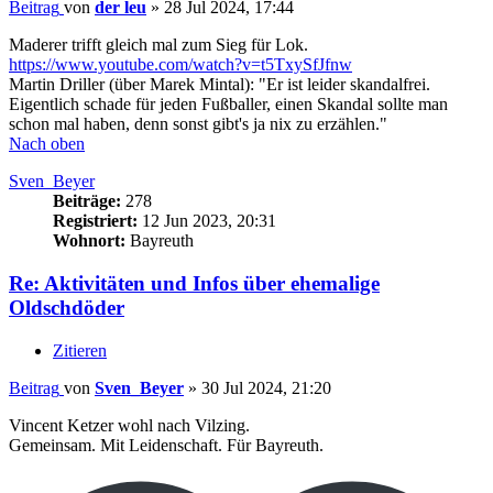
Beitrag
von
der leu
»
28 Jul 2024, 17:44
Maderer trifft gleich mal zum Sieg für Lok.
https://www.youtube.com/watch?v=t5TxySfJfnw
Martin Driller (über Marek Mintal): "Er ist leider skandalfrei.
Eigentlich schade für jeden Fußballer, einen Skandal sollte man
schon mal haben, denn sonst gibt's ja nix zu erzählen."
Nach oben
Sven_Beyer
Beiträge:
278
Registriert:
12 Jun 2023, 20:31
Wohnort:
Bayreuth
Re: Aktivitäten und Infos über ehemalige
Oldschdöder
Zitieren
Beitrag
von
Sven_Beyer
»
30 Jul 2024, 21:20
Vincent Ketzer wohl nach Vilzing.
Gemeinsam. Mit Leidenschaft. Für Bayreuth.