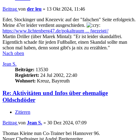
Beitrag
von
der leu
»
13 Okt 2024, 11:46
Eder, Stockinger und Knezevic auf der "falschen" Seite erfolgreich.
Meine 47er leider verdient ausgeschieden.
https://www.lichtenberg47.de/pokaltraum ... fgezeigt//
Martin Driller (über Marek Mintal): "Er ist leider skandalfrei.
Eigentlich schade für jeden Fußballer, einen Skandal sollte man
schon mal haben, denn sonst gibt's ja nix zu erzählen."
Nach oben
Jean S.
Beiträge:
13530
Registriert:
24 Jul 2002, 22:40
Wohnort:
Kreuz, Bayreuth
Re: Aktivitäten und Infos über ehemalige
Oldschdöder
Zitieren
Beitrag
von
Jean S.
»
30 Dez 2024, 07:09
Thomas Kleine nun Co-Trainer bei Hannover 96.
Neuer Cheftrainer ist André Breitenreiter.