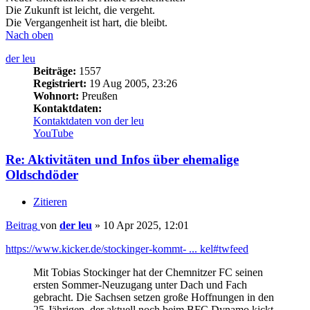
Die Zukunft ist leicht, die vergeht.
Die Vergangenheit ist hart, die bleibt.
Nach oben
der leu
Beiträge:
1557
Registriert:
19 Aug 2005, 23:26
Wohnort:
Preußen
Kontaktdaten:
Kontaktdaten von der leu
YouTube
Re: Aktivitäten und Infos über ehemalige
Oldschdöder
Zitieren
Beitrag
von
der leu
»
10 Apr 2025, 12:01
https://www.kicker.de/stockinger-kommt- ... kel#twfeed
Mit Tobias Stockinger hat der Chemnitzer FC seinen
ersten Sommer-Neuzugang unter Dach und Fach
gebracht. Die Sachsen setzen große Hoffnungen in den
25-Jährigen, der aktuell noch beim BFC Dynamo kickt.