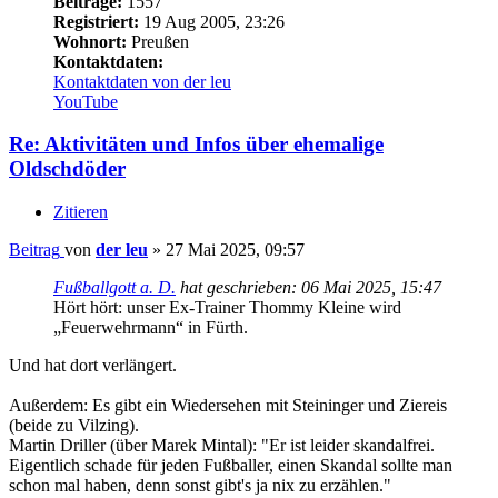
Beiträge:
1557
Registriert:
19 Aug 2005, 23:26
Wohnort:
Preußen
Kontaktdaten:
Kontaktdaten von der leu
YouTube
Re: Aktivitäten und Infos über ehemalige
Oldschdöder
Zitieren
Beitrag
von
der leu
»
27 Mai 2025, 09:57
Fußballgott a. D.
hat geschrieben:
06 Mai 2025, 15:47
Hört hört: unser Ex-Trainer Thommy Kleine wird
„Feuerwehrmann“ in Fürth.
Und hat dort verlängert.
Außerdem: Es gibt ein Wiedersehen mit Steininger und Ziereis
(beide zu Vilzing).
Martin Driller (über Marek Mintal): "Er ist leider skandalfrei.
Eigentlich schade für jeden Fußballer, einen Skandal sollte man
schon mal haben, denn sonst gibt's ja nix zu erzählen."