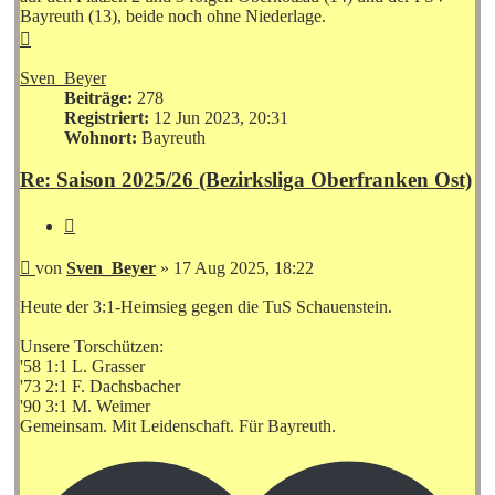
Bayreuth (13), beide noch ohne Niederlage.
Nach
oben
Sven_Beyer
Beiträge:
278
Registriert:
12 Jun 2023, 20:31
Wohnort:
Bayreuth
Re: Saison 2025/26 (Bezirksliga Oberfranken Ost)
Zitieren
Beitrag
von
Sven_Beyer
»
17 Aug 2025, 18:22
Heute der 3:1-Heimsieg gegen die TuS Schauenstein.
Unsere Torschützen:
'58 1:1 L. Grasser
'73 2:1 F. Dachsbacher
'90 3:1 M. Weimer
Gemeinsam. Mit Leidenschaft. Für Bayreuth.