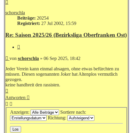
Nach
oben
schorschla
Beiträge:
20254
Registriert:
27 Jul 2002, 15:59
Re: Saison 2025/26 (Bezirksliga Oberfranken Ost)
Zitieren
Beitrag
von
schorschla
»
06 Sep 2025, 18:42
Jeder Verein kann einmal absagen, ohne etwas befürchten zu
müssen. Diesen sogenannten Joker hat Altenplos vermutlich
gezogen.
keine handbreit den rassisten.
Nach
oben
Antworten
Anzeigen:
Sortiere nach:
Richtung: