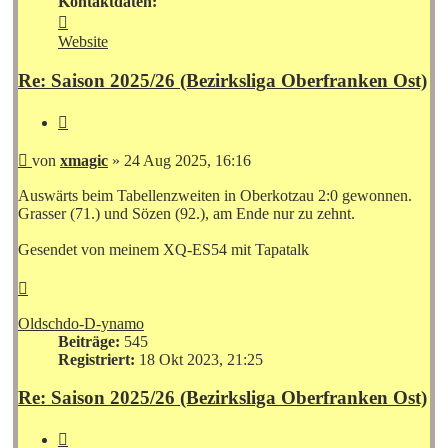
Kontaktdaten:
Kontaktdaten
von
Website
xmagic
Re: Saison 2025/26 (Bezirksliga Oberfranken Ost)
Zitieren
Beitrag
von
xmagic
»
24 Aug 2025, 16:16
Auswärts beim Tabellenzweiten in Oberkotzau 2:0 gewonnen.
Grasser (71.) und Sözen (92.), am Ende nur zu zehnt.
Gesendet von meinem XQ-ES54 mit Tapatalk
Nach
oben
Oldschdo-D-ynamo
Beiträge:
545
Registriert:
18 Okt 2023, 21:25
Re: Saison 2025/26 (Bezirksliga Oberfranken Ost)
Zitieren