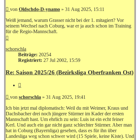
Beitrag
von
Oldschdo-D-ynamo
»
31 Aug 2025, 15:11
Weiß jemand, warum Grasser nicht bei der 1. mitagiert? Vor
seinem Wechsel nach Coburg, war er ja auch schon im Training
für die Regio-Mannschaft.
Nach
oben
schorschla
Beiträge:
20254
Registriert:
27 Jul 2002, 15:59
Re: Saison 2025/26 (Bezirksliga Oberfranken Ost)
Zitieren
Beitrag
von
schorschla
»
31 Aug 2025, 19:41
Ich bin jetzt mal diplomatisch: Weil du mit Weimer, Kraus und
Dachsbacher drei noch jüngere Stürmer im Kader der ersten
Mannschaft hast. Um ehrlich zu sein: Luis ist ein echt feiner
Kerl. Und auch ein gar nicht ganz schlechter Stürmer. Aber man
hat in Coburg (Bayernliga) gesehen, dass es für ihn über
Landesliga weg schon schwer wird (15 Spiele, keine Kiste). Und