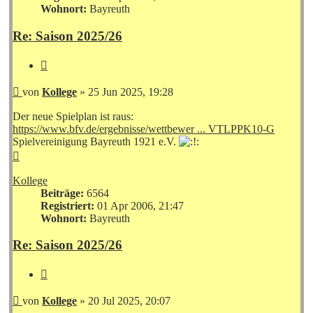
Wohnort:
Bayreuth
Re: Saison 2025/26
Zitieren
Beitrag
von
Kollege
»
25 Jun 2025, 19:28
Der neue Spielplan ist raus:
https://www.bfv.de/ergebnisse/wettbewer ... VTLPPK10-G
Spielvereinigung Bayreuth 1921 e.V.
Nach
oben
Kollege
Beiträge:
6564
Registriert:
01 Apr 2006, 21:47
Wohnort:
Bayreuth
Re: Saison 2025/26
Zitieren
Beitrag
von
Kollege
»
20 Jul 2025, 20:07