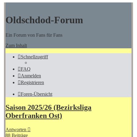
Oldschdod-Forum
Ein Forum von Fans für Fans
Zum Inhalt
Schnellzugriff
FAQ
Anmelden
Registrieren
Foren-Übersicht
Saison 2025/26 (Bezirksliga
Oberfranken Ost)
Antworten
88 Beiträge