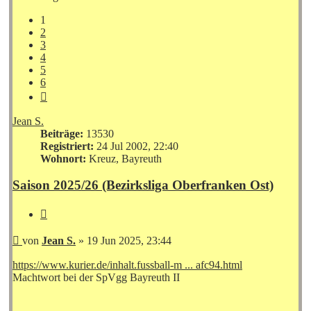
1
2
3
4
5
6
Nächste
Jean S.
Beiträge:
13530
Registriert:
24 Jul 2002, 22:40
Wohnort:
Kreuz, Bayreuth
Saison 2025/26 (Bezirksliga Oberfranken Ost)
Zitieren
Beitrag
von
Jean S.
»
19 Jun 2025, 23:44
https://www.kurier.de/inhalt.fussball-m ... afc94.html
Machtwort bei der SpVgg Bayreuth II