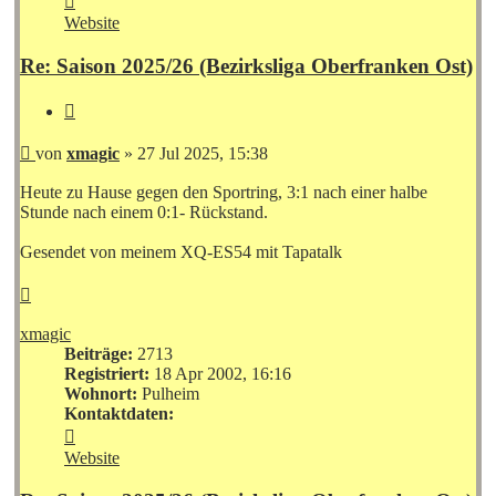
von
Website
xmagic
Re: Saison 2025/26 (Bezirksliga Oberfranken Ost)
Zitieren
Beitrag
von
xmagic
»
27 Jul 2025, 15:38
Heute zu Hause gegen den Sportring, 3:1 nach einer halbe
Stunde nach einem 0:1- Rückstand.
Gesendet von meinem XQ-ES54 mit Tapatalk
Nach
oben
xmagic
Beiträge:
2713
Registriert:
18 Apr 2002, 16:16
Wohnort:
Pulheim
Kontaktdaten:
Kontaktdaten
von
Website
xmagic