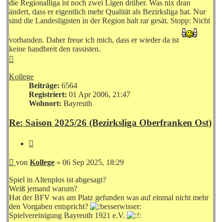
die Regionalliga ist noch zwei Ligen drüber. Was nix dran
ändert, dass er eigentlich mehr Qualität als Bezirksliga hat. Nur
sind die Landesligisten in der Region halt rar gesät. Stopp: Nicht
vorhanden. Daher freue ich mich, dass er wieder da ist
keine handbreit den rassisten.
Nach
oben
Kollege
Beiträge:
6564
Registriert:
01 Apr 2006, 21:47
Wohnort:
Bayreuth
Re: Saison 2025/26 (Bezirksliga Oberfranken Ost)
Zitieren
Beitrag
von
Kollege
»
06 Sep 2025, 18:29
Spiel in Altenplos ist abgesagt?
Weiß jemand warum?
Hat der BFV was am Platz gefunden was auf einmal nicht mehr
den Vorgaben entspricht?
Spielvereinigung Bayreuth 1921 e.V.