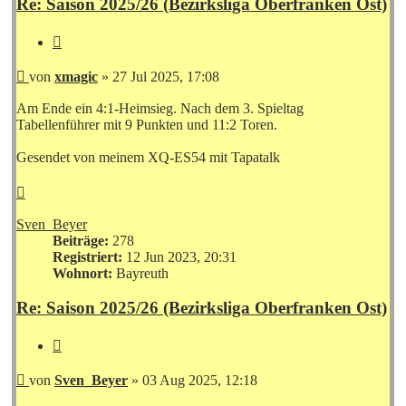
Re: Saison 2025/26 (Bezirksliga Oberfranken Ost)
Zitieren
Beitrag
von
xmagic
»
27 Jul 2025, 17:08
Am Ende ein 4:1-Heimsieg. Nach dem 3. Spieltag
Tabellenführer mit 9 Punkten und 11:2 Toren.
Gesendet von meinem XQ-ES54 mit Tapatalk
Nach
oben
Sven_Beyer
Beiträge:
278
Registriert:
12 Jun 2023, 20:31
Wohnort:
Bayreuth
Re: Saison 2025/26 (Bezirksliga Oberfranken Ost)
Zitieren
Beitrag
von
Sven_Beyer
»
03 Aug 2025, 12:18