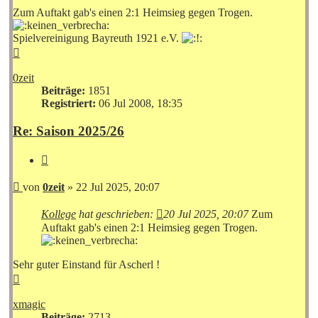
Zum Auftakt gab's einen 2:1 Heimsieg gegen Trogen.
Spielvereinigung Bayreuth 1921 e.V.
Nach
oben
0zeit
Beiträge:
1851
Registriert:
06 Jul 2008, 18:35
Re: Saison 2025/26
Zitieren
Beitrag
von
0zeit
»
22 Jul 2025, 20:07
Kollege
hat geschrieben:
20 Jul 2025, 20:07
Zum
Auftakt gab's einen 2:1 Heimsieg gegen Trogen.
Sehr guter Einstand für Ascherl !
Nach
oben
xmagic
Beiträge:
2713