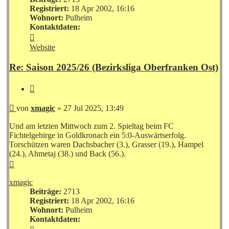
Registriert:
18 Apr 2002, 16:16
Wohnort:
Pulheim
Kontaktdaten:
Kontaktdaten
von
Website
xmagic
Re: Saison 2025/26 (Bezirksliga Oberfranken Ost)
Zitieren
Beitrag
von
xmagic
»
27 Jul 2025, 13:49
Und am letzten Mittwoch zum 2. Spieltag beim FC
Fichtelgebirge in Goldkronach ein 5:0-Auswärtserfolg.
Torschützen waren Dachsbacher (3.), Grasser (19.), Hampel
(24.), Ahmetaj (38.) und Back (56.).
Nach
oben
xmagic
Beiträge:
2713
Registriert:
18 Apr 2002, 16:16
Wohnort:
Pulheim
Kontaktdaten:
Kontaktdaten