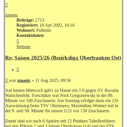
Nach
oben
xmagic
Beiträge:
2713
Registriert:
18 Apr 2002, 16:16
Wohnort:
Pulheim
Kontaktdaten:
Kontaktdaten
von
Website
xmagic
Re: Saison 2025/26 (Bezirksliga Oberfranken Ost)
Zitieren
Beitrag
von
xmagic
»
11 Aug 2025, 09:56
Am letzten Mittwoch gab's zu Hause ein 1:0 gegen SV Bavaria
Waischenfeld. Torschütze war Nick Gregorzewski in der 89.
Minute vor 100 Zuschauern. Am Sonntag erfolgte dann ein 2:0-
Auswärtssieg beim TSV Obernsees, Maximilian Weimer traf in
der 9. und 58. Minute für unsere U21 vor 150 Zuschauern.
Damit sind wir nach 6 Spielen mit 15 Punkten Tabellenführer,
auf den Plätzen 2 und 3 folgen Oberkotzau (14) und der FSV