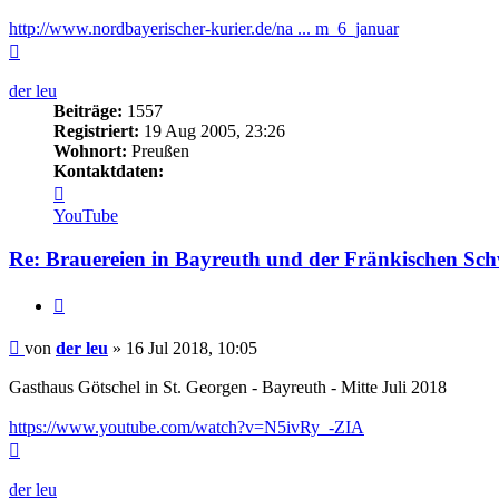
http://www.nordbayerischer-kurier.de/na ... m_6_januar
Nach
oben
der leu
Beiträge:
1557
Registriert:
19 Aug 2005, 23:26
Wohnort:
Preußen
Kontaktdaten:
Kontaktdaten
von
YouTube
der
leu
Re: Brauereien in Bayreuth und der Fränkischen Sch
Zitieren
Beitrag
von
der leu
»
16 Jul 2018, 10:05
Gasthaus Götschel in St. Georgen - Bayreuth - Mitte Juli 2018
https://www.youtube.com/watch?v=N5ivRy_-ZIA
Nach
oben
der leu