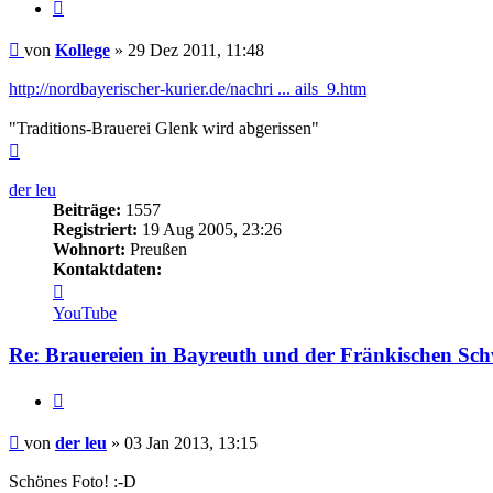
Zitieren
Beitrag
von
Kollege
»
29 Dez 2011, 11:48
http://nordbayerischer-kurier.de/nachri ... ails_9.htm
"Traditions-Brauerei Glenk wird abgerissen"
Nach
oben
der leu
Beiträge:
1557
Registriert:
19 Aug 2005, 23:26
Wohnort:
Preußen
Kontaktdaten:
Kontaktdaten
von
YouTube
der
leu
Re: Brauereien in Bayreuth und der Fränkischen Sch
Zitieren
Beitrag
von
der leu
»
03 Jan 2013, 13:15
Schönes Foto! :-D