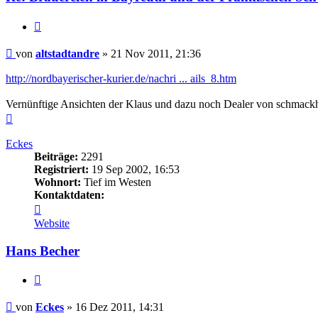
Zitieren
Beitrag
von
altstadtandre
»
21 Nov 2011, 21:36
http://nordbayerischer-kurier.de/nachri ... ails_8.htm
Vernünftige Ansichten der Klaus und dazu noch Dealer von schmack
Nach
oben
Eckes
Beiträge:
2291
Registriert:
19 Sep 2002, 16:53
Wohnort:
Tief im Westen
Kontaktdaten:
Kontaktdaten
von
Website
Eckes
Hans Becher
Zitieren
Beitrag
von
Eckes
»
16 Dez 2011, 14:31