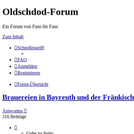
Oldschdod-Forum
Ein Forum von Fans für Fans
Zum Inhalt
Schnellzugriff
FAQ
Anmelden
Registrieren
Foren-Übersicht
Brauereien in Bayreuth und der Fränkisc
Antworten
116 Beiträge
Seite
8
Gehe zu Seite: