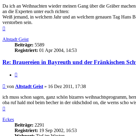
Da ich an Weihnachten wieder meinen Gang über die Gräber machen we
an die Experten unter euch richten:
Weiß jemand, in welchem Jahr und an welchem genauen Tag Hans Bech
verstorben sein.
Nach
oben
Altstadt Geist
Beiträge:
5589
Registriert:
01 Apr 2004, 14:53
Re: Brauereien in Bayreuth und der Fränkischen Sch
Zitieren
Beitrag
von
Altstadt Geist
»
16 Dez 2011, 17:38
ich muss schon sagen, ganz schön bizarres weihnachtsprogramm, herr 
oba ruf hald mol beim becher in der oldschdod on, die werns scho wis
Nach
oben
Eckes
Beiträge:
2291
Registriert:
19 Sep 2002, 16:53
Wohnort:
Tief im Westen