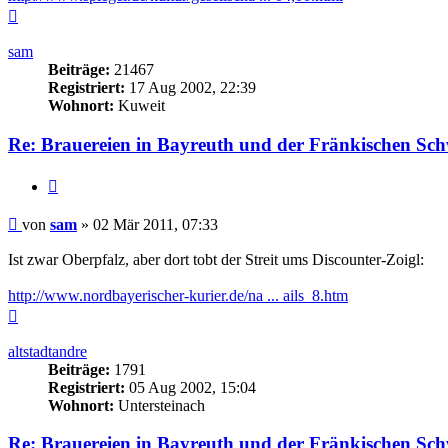
Nach
oben
sam
Beiträge:
21467
Registriert:
17 Aug 2002, 22:39
Wohnort:
Kuweit
Re: Brauereien in Bayreuth und der Fränkischen Sch
Zitieren
Beitrag
von
sam
»
02 Mär 2011, 07:33
Ist zwar Oberpfalz, aber dort tobt der Streit ums Discounter-Zoigl:
http://www.nordbayerischer-kurier.de/na ... ails_8.htm
Nach
oben
altstadtandre
Beiträge:
1791
Registriert:
05 Aug 2002, 15:04
Wohnort:
Untersteinach
Re: Brauereien in Bayreuth und der Fränkischen Sch