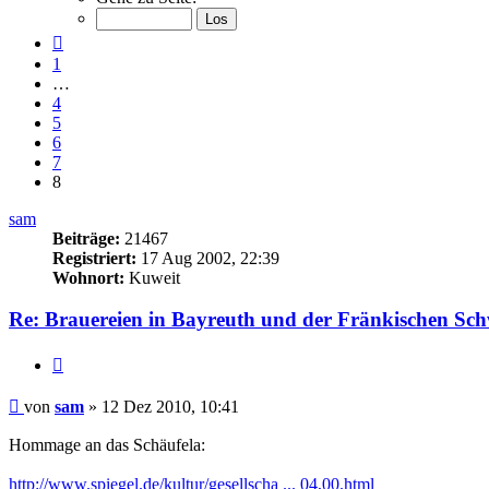
von
8
Vorherige
1
…
4
5
6
7
8
sam
Beiträge:
21467
Registriert:
17 Aug 2002, 22:39
Wohnort:
Kuweit
Re: Brauereien in Bayreuth und der Fränkischen Sch
Zitieren
Beitrag
von
sam
»
12 Dez 2010, 10:41
Hommage an das Schäufela:
http://www.spiegel.de/kultur/gesellscha ... 04,00.html