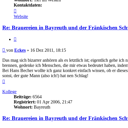
Kontaktdaten:
Kontaktdaten
von
Website
Eckes
Re: Brauereien in Bayreuth und der Fränkischen Sch
Zitieren
Beitrag
von
Eckes
»
16 Dez 2011, 18:15
Das mag sich bizarrer anhören als es letztlich ist; eigentlich gehe 
brennen, gedenke ich Menschen, die mir etwas bedeutet haben, indem
Bei Hans Becher wollte ich ganz konkret einfach wissen, ob er dieses
sonst, der gute Mann (also ich!) hat nen Schlag!
Nach
oben
Kollege
Beiträge:
6564
Registriert:
01 Apr 2006, 21:47
Wohnort:
Bayreuth
Re: Brauereien in Bayreuth und der Fränkischen Sch