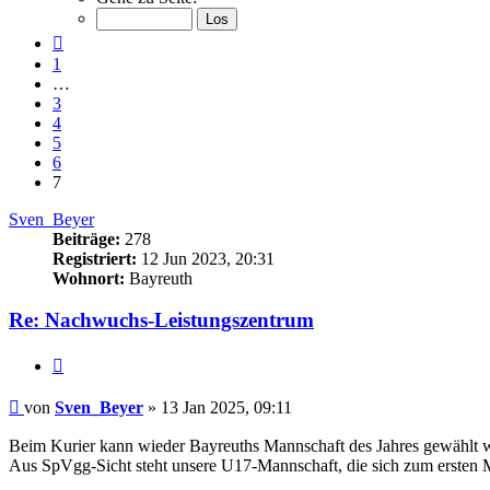
von
7
Vorherige
1
…
3
4
5
6
7
Sven_Beyer
Beiträge:
278
Registriert:
12 Jun 2023, 20:31
Wohnort:
Bayreuth
Re: Nachwuchs-Leistungszentrum
Zitieren
Beitrag
von
Sven_Beyer
»
13 Jan 2025, 09:11
Beim Kurier kann wieder Bayreuths Mannschaft des Jahres gewählt 
Aus SpVgg-Sicht steht unsere U17-Mannschaft, die sich zum ersten Mal