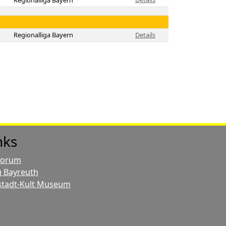
Regionalliga Bayern
Regionalliga Bayern
Details
nks
Forum
 Bayreuth
stadt-Kult Museum