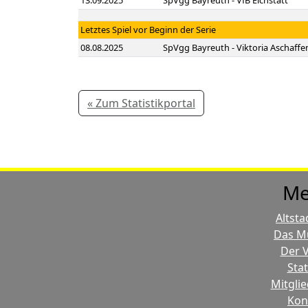
13.09.2025
SpVgg Bayreuth - VfB Eichstätt
Letztes Spiel vor Beginn der Serie
08.08.2025
SpVgg Bayreuth - Viktoria Aschaff
« Zum Statistikportal
Me
Altsta
Das M
Der V
Stat
Mitglie
Kon