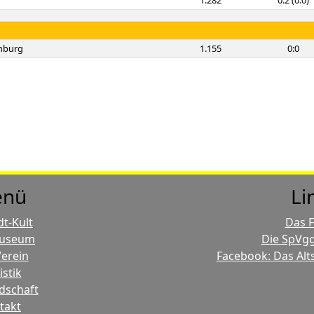
1.282
0:2 (0:0)
enburg
1.155
0:0
nü
Li
dt-Kult
Das 
useum
Die SpVgg
erein
Facebook: Das Alt
istik
dschaft
takt