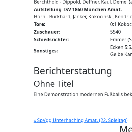
Berchthold - Dippold, Deffner, Kaul, Demel (a
Aufstellung TSV 1860 München Amat.
Horn - Burkhard, Janker, Kokocinski, Kendrick 
Tore:
0:1 Kokoci
Zuschauer:
5540
Schiedsrichter:
Emmer (SV
Ecken 5:5
Sonstiges:
Gelbe Kart
Berichterstattung
Ohne Titel
Eine Demonstration modernen Fußballs beka
« SpVgg Unterhaching Amat. (22. Spieltag)
Me