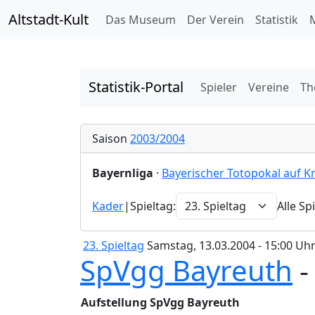
Altstadt-Kult
Das Museum
Der Verein
Statistik
M
Statistik-Portal
Spieler
Vereine
Th
Saison
2003/2004
Bayernliga
·
Bayerischer Totopokal auf K
Kader
|
Spieltag:
Alle Sp
23. Spieltag
Samstag, 13.03.2004 - 15:00 Uh
SpVgg Bayreuth
Aufstellung SpVgg Bayreuth