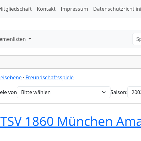
itgliedschaft
Kontakt
Impressum
Datenschutzrichtlin
emenlisten
reisebene
·
Freundschaftsspiele
iele von
Saison:
r
-
TSV 1860 München Ama