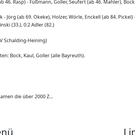
b 46. Rasp) - Füßmann, Goller, Seufert (ab 46. Mahler), Bock 
- Jörg (ab 69. Okeke), Holzer, Wörle, Enckell (ab 84. Pickel) -
nski (33.), 0:2 Adler (82.)
 Schalding-Heining)
.
en: Bock, Kaul, Goller (alle Bayreuth).
men die über 2000 Z...
nü
Li