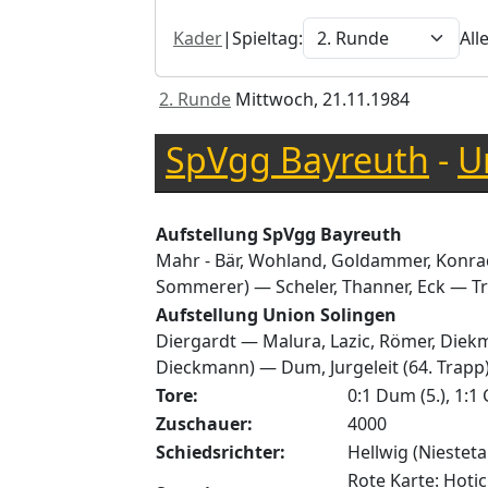
Kader
|
Spieltag:
All
2. Runde
Mittwoch, 21.11.1984
SpVgg Bayreuth
-
U
Aufstellung SpVgg Bayreuth
Mahr - Bär, Wohland, Goldammer, Konradi
Sommerer) — Scheler, Thanner, Eck — Tr
Aufstellung Union Solingen
Diergardt — Malura, Lazic, Römer, Diekm
Dieckmann) — Dum, Jurgeleit (64. Trapp)
Tore:
0:1 Dum (5.), 1:1
Zuschauer:
4000
Schiedsrichter:
Hellwig (Niesteta
Rote Karte: Hotic 