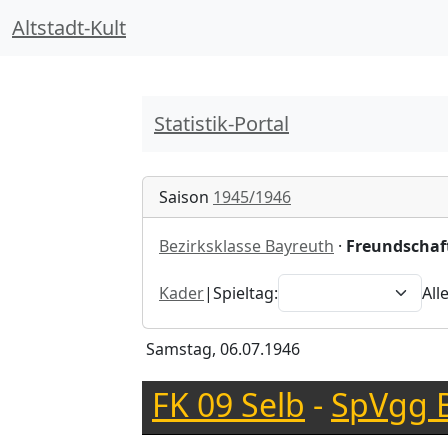
Altstadt-Kult
Statistik-Portal
Saison
1945/1946
Bezirksklasse Bayreuth
·
Freundschaft
Kader
|
Spieltag:
All
Samstag, 06.07.1946
FK 09 Selb
-
SpVgg 