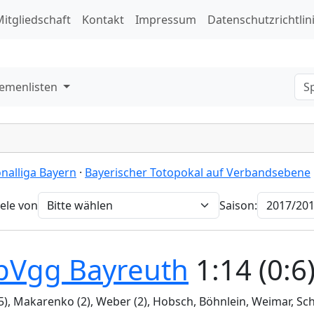
itgliedschaft
Kontakt
Impressum
Datenschutzrichtlin
emenlisten
onalliga Bayern
·
Bayerischer Totopokal auf Verbandsebene
iele von
Saison:
pVgg Bayreuth
1:14 (0:6
 (5), Makarenko (2), Weber (2), Hobsch, Böhnlein, Weimar, Sc