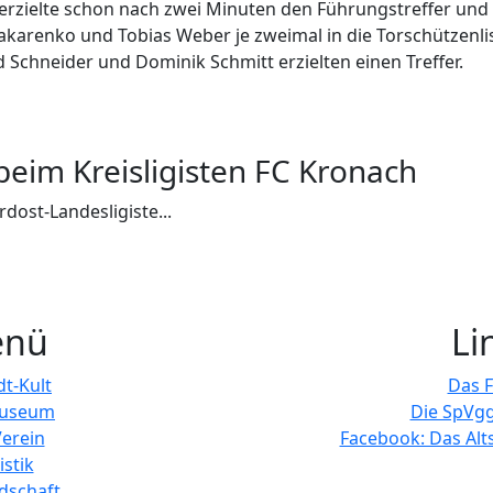
 erzielte schon nach zwei Minuten den Führungstreffer und l
arenko und Tobias Weber je zweimal in die Torschützenlist
d Schneider und Dominik Schmitt erzielten einen Treffer.
 beim Kreisligisten FC Kronach
dost-Landesligiste...
nü
Li
dt-Kult
Das 
useum
Die SpVgg
erein
Facebook: Das Alt
istik
dschaft