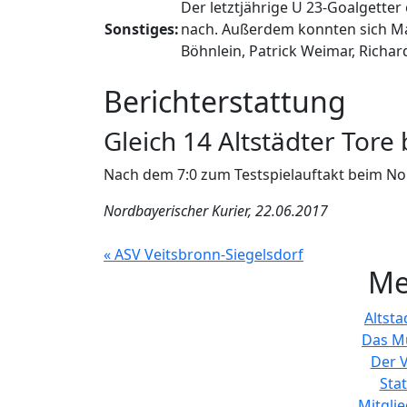
Der letztjährige U 23-Goalgetter
Sonstiges:
nach. Außerdem konnten sich Mak
Böhnlein, Patrick Weimar, Richar
Berichterstattung
Gleich 14 Altstädter Tore
Nach dem 7:0 zum Testspielauftakt beim Nor
Nordbayerischer Kurier, 22.06.2017
« ASV Veitsbronn-Siegelsdorf
Me
Altsta
Das M
Der V
Stat
Mitglie