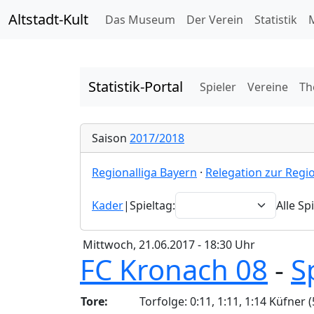
Altstadt-Kult
Das Museum
Der Verein
Statistik
M
Statistik-Portal
Spieler
Vereine
Th
Saison
2017/2018
Regionalliga Bayern
·
Relegation zur Regi
Kader
|
Spieltag:
Alle Sp
Mittwoch, 21.06.2017 - 18:30 Uhr
FC Kronach 08
-
S
Tore:
Torfolge: 0:11, 1:11, 1:14 Küfner